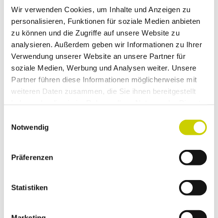
für Gruppen
Wir verwenden Cookies, um Inhalte und Anzeigen zu
personalisieren, Funktionen für soziale Medien anbieten
für Schulklassen
zu können und die Zugriffe auf unsere Website zu
analysieren. Außerdem geben wir Informationen zu Ihrer
Verwendung unserer Website an unsere Partner für
für Familien
soziale Medien, Werbung und Analysen weiter. Unsere
Partner führen diese Informationen möglicherweise mit
Sonstige Ausstattung/Einrichtung
weiteren Daten zusammen, die Sie ihnen bereitgestellt
haben oder die sie im Rahmen Ihrer Nutzung der Dienste
kühler Ort
gesammelt haben.
E
Notwendig
Autor:in
i
n
Amt für Kultur und Tourismus
w
Präferenzen
i
l
l
Statistiken
Dieser Seiteninhalt wurde teilweise oder
i
vollständig durch KI optimiert oder erstellt.
g
Marketing