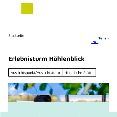
Z
u
m
I
n
h
Startseite
Teilen
a
PDF
l
t
Erlebnisturm Höhlenblick
Aussichtspunkt/Aussichtsturm
Historische Stätte