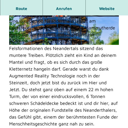
Multimedialer Erlebnisturm an der Fundstelle
Route
Anrufen
Website
des Neanderthalers
Eine Gruppe von Neanderthalern sitzt am
© Neanderthal Museum, gentura.de
© Neanderthal Museum, gentura.de
Lagerfeuer. In der Ferne stapft eine Mammutherde
durch die Weiten der Landschaft und ein
Höhlenlöwe beobachtet auf den großen
Felsformationen des Neandertals sitzend das
© Neanderthal Museum, Holger Neumann, gentura.de |
CC-BY-SA
muntere Treiben. Plötzlich zieht ein Kind an deinem
Mantel und fragt, ob es sich durch das große
Kletternetz hangeln darf. Gerade warst du dank
Augmented Reality Technologie noch in der
Steinzeit, doch jetzt bist du zurück im Hier und
Jetzt. Du stehst ganz oben auf einem 22 m hohen
Turm, der von einer eindrucksvollen, 6 Tonnen
schweren Schädeldecke bedeckt ist und dir hier, auf
Höhe der originalen Fundstelle des Neanderthalers,
das Gefühl gibt, einem der berühmtesten Funde der
Menschheitsgeschichte ganz nah zu sein.