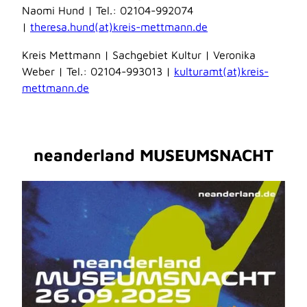
Naomi Hund | Tel.: 02104-992074
|
theresa.hund(at)kreis-mettmann.de
Kreis Mettmann | Sachgebiet Kultur | Veronika
Weber | Tel.: 02104-993013 |
kulturamt(at)kreis-
mettmann.de
neanderland MUSEUMSNACHT