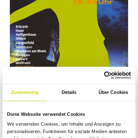
Zustimmung
Details
Über Cookies
Diese Webseite verwendet Cookies
© Kreis Mettmann
Zur Museumsnacht im neanderland öffnen alle zwei
Wir verwenden Cookies, um Inhalte und Anzeigen zu
Jahre über 30 Einrichtungen ihre Pforten für
personalisieren, Funktionen für soziale Medien anbieten
Nachtschwärmende. Der Eintritt ist frei, Spenden