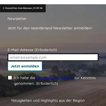
e
W-Pa
trik G
i
awan
m
dtka
© Dominik Ketz, Kreis Mettmann_CC-BY-SA
n
S
a
Newsletter
t
Jetzt für den neanderland Newsletter anmelden!
t
e
l
u
E-Mail-Adresse
(Erforderlich)
n
t
e
Jetzt anmelden
r
w
Ich habe die
Datenschutzerklärung
zur Kenntnis
e
genommen.
(Erforderlich)
g
s
Neuigkeiten und Highlights aus der Region