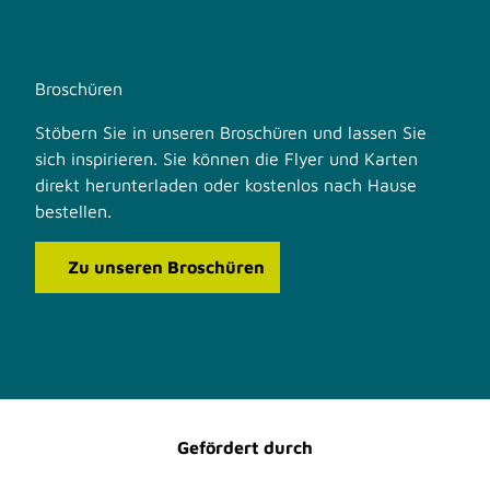
Broschüren
Stöbern Sie in unseren Broschüren und lassen Sie
sich inspirieren. Sie können die Flyer und Karten
direkt herunterladen oder kostenlos nach Hause
bestellen.
Zu unseren Broschüren
F
I
a
n
c
s
e
t
b
a
o
g
o
r
Gefördert durch
k
a
m