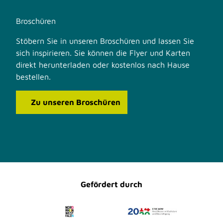
Broschüren
Stöbern Sie in unseren Broschüren und lassen Sie
sich inspirieren. Sie können die Flyer und Karten
direkt herunterladen oder kostenlos nach Hause
bestellen.
Zu unseren Broschüren
F
I
a
n
c
s
e
t
b
a
o
g
o
r
Gefördert durch
k
a
m