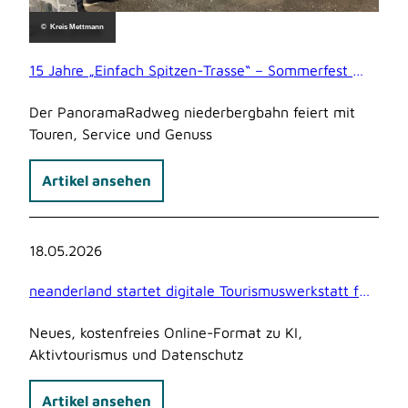
21.05.2026
© Kreis Mettmann
15 Jahre „Einfach Spitzen-Trasse“ – Sommerfest am Radweg
Der PanoramaRadweg niederbergbahn feiert mit
Touren, Service und Genuss
Artikel ansehen
18.05.2026
neanderland startet digitale Tourismuswerkstatt für touristische Unternehmen
Neues, kostenfreies Online-Format zu KI,
Aktivtourismus und Datenschutz
Artikel ansehen