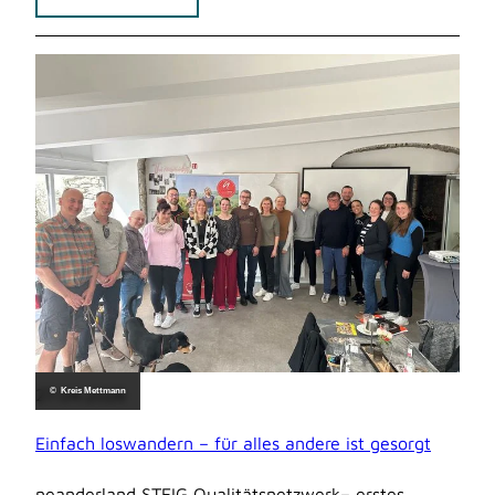
27.04.2026
© Kreis Mettmann
Einfach loswandern – für alles andere ist gesorgt
neanderland STEIG Qualitätsnetzwerk– erstes