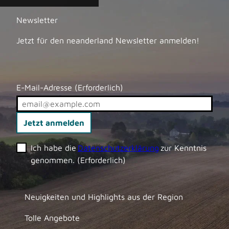
din
r
i
Newsletter
s
Jetzt für den neanderland Newsletter anmelden!
t
i
k
e
E-Mail-Adresse
(Erforderlich)
r
Jetzt anmelden
Ich habe die
Datenschutzerklärung
zur Kenntnis
genommen.
(Erforderlich)
Neuigkeiten und Highlights aus der Region
Tolle Angebote