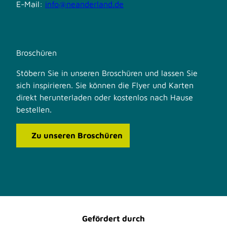
E-Mail:
info@neanderland.de
Broschüren
Stöbern Sie in unseren Broschüren und lassen Sie
sich inspirieren. Sie können die Flyer und Karten
direkt herunterladen oder kostenlos nach Hause
bestellen.
Zu unseren Broschüren
F
I
a
n
c
s
e
t
b
a
o
g
o
r
Gefördert durch
k
a