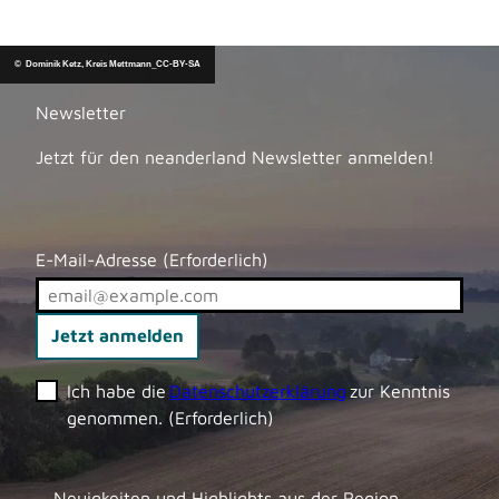
c
© Pat
a
rick G
awan
dtka,
c
Kreis
Mett
© Dominik Ketz, Kreis Mettmann_CC-BY-SA
mann
h
i
Newsletter
n
Jetzt für den neanderland Newsletter anmelden!
g
a
m
S
E-Mail-Adresse
(Erforderlich)
T
E
I
Jetzt anmelden
G
Ich habe die
Datenschutzerklärung
zur Kenntnis
genommen.
(Erforderlich)
Neuigkeiten und Highlights aus der Region