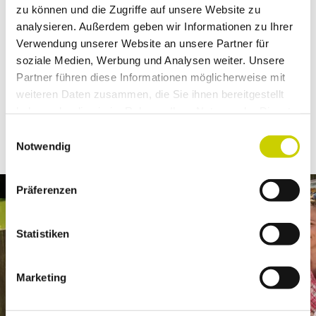
zu können und die Zugriffe auf unsere Website zu
Übernachtungsoptionen für mehrtägige
analysieren. Außerdem geben wir Informationen zu Ihrer
Wandertouren, hier finden Sie Ihre perfekten
Verwendung unserer Website an unsere Partner für
Aufenthaltsmöglichkeiten. Tanken Sie neue Kraft mit
soziale Medien, Werbung und Analysen weiter. Unsere
typisch regionaler Küche oder erholen Sie sich in
Partner führen diese Informationen möglicherweise mit
einer der zahlreichen Unterkünfte am neanderland
weiteren Daten zusammen, die Sie ihnen bereitgestellt
STEIG.
haben oder die sie im Rahmen Ihrer Nutzung der Dienste
gesammelt haben.
E
Einkehr & Unterkunft
Notwendig
i
n
w
© Dominik Ketz, Kreis Mettmann
Präferenzen
i
l
l
Statistiken
i
g
Marketing
u
n