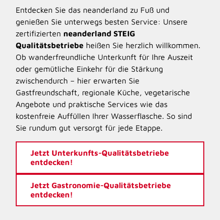
R
l
Entdecken Sie das neanderland zu Fuß und
u
e
genießen Sie unterwegs besten Service: Unsere
n
i
zertifizierten
neanderland STEIG
d
f
w
Qualitätsbetriebe
heißen Sie herzlich willkommen.
a
e
Ob wanderfreundliche Unterkunft für Ihre Auszeit
n
n
oder gemütliche Einkehr für die Stärkung
d
zwischendurch – hier erwarten Sie
e
Gastfreundschaft, regionale Küche, vegetarische
r
Angebote und praktische Services wie das
w
kostenfreie Auffüllen Ihrer Wasserflasche. So sind
e
g
Sie rundum gut versorgt für jede Etappe.
e
Jetzt Unterkunfts-Qualitätsbetriebe
entdecken!
Jetzt Gastronomie-Qualitätsbetriebe
entdecken!