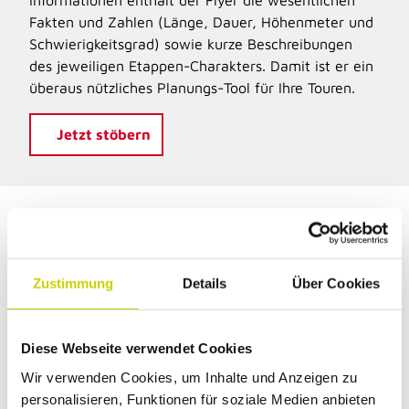
Informationen enthält der Flyer die wesentlichen
Fakten und Zahlen (Länge, Dauer, Höhenmeter und
Schwierigkeitsgrad) sowie kurze Beschreibungen
des jeweiligen Etappen-Charakters. Damit ist er ein
überaus nützliches Planungs-Tool für Ihre Touren.
Jetzt stöbern
Stärken und erholen
Zustimmung
Details
Über Cookies
Kulinarische Geheimtipps und besondere
Unterkünfte am neanderland STEIG
Diese Webseite verwendet Cookies
Wir verwenden Cookies, um Inhalte und Anzeigen zu
Was wäre Wandern ohne eine gemütliche Einkehr?
personalisieren, Funktionen für soziale Medien anbieten
Ob stärkende Pausen am Wegesrand oder