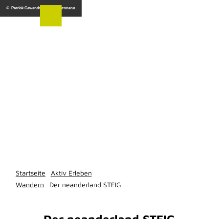
Z
© Patrick Gawandtka, Kreis Mettmann
u
m
I
n
h
a
l
t
Startseite
Aktiv Erleben
Wandern
Der neanderland STEIG
Der neanderland STEIG