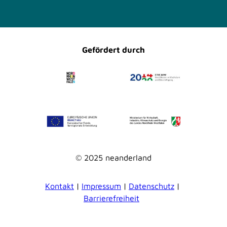
a
n
c
s
e
t
b
a
o
g
o
r
Gefördert durch
k
a
m
© 2025 neanderland
Kontakt
Impressum
Datenschutz
Barrierefreiheit