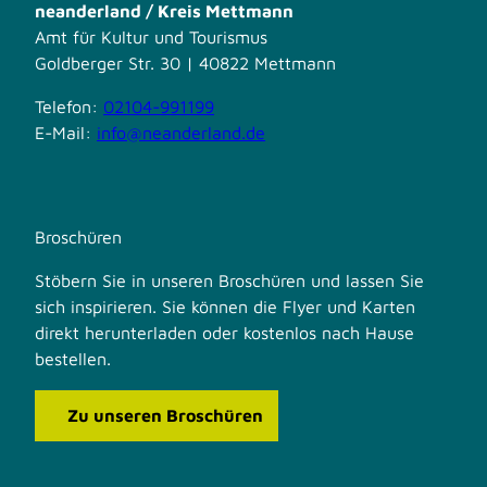
neanderland / Kreis Mettmann
Amt für Kultur und Tourismus
Goldberger Str. 30 | 40822 Mettmann
Telefon:
02104-991199
E-Mail:
info@neanderland.de
Broschüren
Stöbern Sie in unseren Broschüren und lassen Sie
sich inspirieren. Sie können die Flyer und Karten
direkt herunterladen oder kostenlos nach Hause
bestellen.
Zu unseren Broschüren
F
I