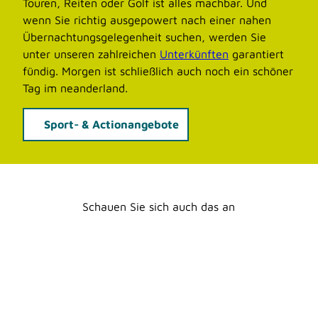
Touren, Reiten oder Golf ist alles machbar. Und
r
l
n
wenn Sie richtig ausgepowert nach einer nahen
u
z
e
Übernachtungsgelegenheit suchen, werden Sie
n
u
n
unter unseren zahlreichen
Unterkünften
garantiert
d
m
fündig. Morgen ist schließlich auch noch ein schöner
G
I
Tag im neanderland.
e
t
i
t
Sport- & Actionangebote
s
e
t
r
'
t
ö
a
f
l
Schauen Sie sich auch das an
f
'
n
ö
e
f
n
f
n
e
n