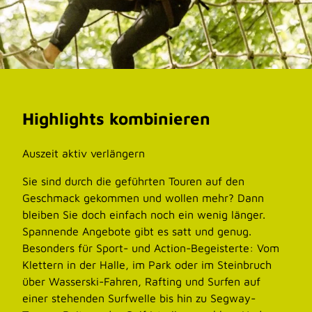
r
d
e
e
-
e
n
i
T
r
n
o
g
W
u
a
o
r
r
r
–
t
Highlights kombinieren
k
V
e
o
o
n
u
m
k
Auszeit aktiv verlängern
t
N
i
Sie sind durch die geführten Touren auf den
f
e
n
Geschmack gekommen und wollen mehr? Dann
ü
a
d
bleiben Sie doch einfach noch ein wenig länger.
r
n
e
Spannende Angebote gibt es satt und genug.
K
d
r
Besonders für Sport- und Action-Begeisterte: Vom
ö
e
'
Klettern in der Halle, im Park oder im Steinbruch
r
r
ö
über Wasserski-Fahren, Rafting und Surfen auf
p
t
f
einer stehenden Surfwelle bis hin zu Segway-
e
a
f