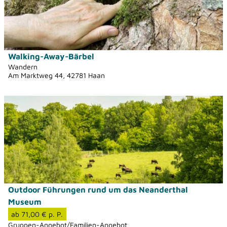
a
i
l
s
e
Walking-Away-Bärbel
© Barbara Troschke-Monka
i
Wandern
Am Marktweg 44, 42781 Haan
t
e
D
'
e
W
t
a
a
l
i
k
l
i
s
n
e
g
Outdoor Führungen rund um das Neanderthal
Dominik Ketz, Kreis Mettmann |
CC-BY-SA
i
-
Museum
t
A
ab 71,00 € p. P.
e
w
Gruppen-Angebot/Familien-Angebot