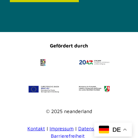
F
I
a
n
c
s
e
t
b
a
o
g
o
r
Gefördert durch
k
a
m
© 2025 neanderland
Kontakt
Impressum
Datenschutz
DE
Barrierefreiheit