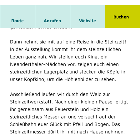
© Neanderthal Museum
Buchen
Ihr seid zu Besuch bei euren Großeltern und möchtet
Route
Anrufen
Website
gemeinsam etwas erleben?
Dann nehmt sie mit auf eine Reise in die Steinzeit!
In der Ausstellung kommt ihr dem steinzeitlichen
Leben ganz nah. Wir stellen euch Kina, ein
Neanderthaler-Mädchen vor, zeigen euch einen
steinzeitlichen Lagerplatz und stecken die Köpfe in
unser Kopfkino, um die Höhlenbilder zu sehen.
Anschließend laufen wir durch den Wald zur
Steinzeitwerkstatt. Nach einer kleinen Pause fertigt
ihr gemeinsam aus Feuerstein und Holz ein
steinzeitliches Messer an und versucht auf der
Schießbahn euer Glück mit Pfeil und Bogen. Das
Steinzeitmesser dürft ihr mit nach Hause nehmen.