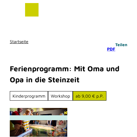
Z
u
m
I
n
h
Startseite
Teilen
a
PDF
l
t
Ferienprogramm: Mit Oma und
Opa in die Steinzeit
Kinderprogramm
Workshop
ab 9,00 € p.P.