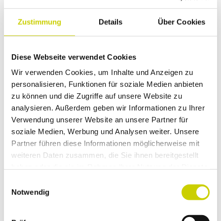
Tel. 02104-993014
Zustimmung
Details
Über Cookies
E-Mail schreiben
Diese Webseite verwendet Cookies
Wir verwenden Cookies, um Inhalte und Anzeigen zu
Was möchten Sie noch
personalisieren, Funktionen für soziale Medien anbieten
erkunden?
zu können und die Zugriffe auf unsere Website zu
analysieren. Außerdem geben wir Informationen zu Ihrer
Verwendung unserer Website an unsere Partner für
soziale Medien, Werbung und Analysen weiter. Unsere
Partner führen diese Informationen möglicherweise mit
weiteren Daten zusammen, die Sie ihnen bereitgestellt
haben oder die sie im Rahmen Ihrer Nutzung der Dienste
gesammelt haben.
E
Notwendig
i
n
w