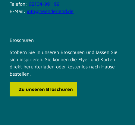
Telefon:
02104-991199
E-Mail:
info@neanderland.de
Broschüren
Stöbern Sie in unseren Broschüren und lassen Sie
sich inspirieren. Sie können die Flyer und Karten
direkt herunterladen oder kostenlos nach Hause
bestellen.
Zu unseren Broschüren
F
I
a
n
c
s
e
t
b
a
o
g