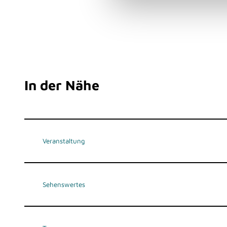
u
n
g
s
a
u
s
In der Nähe
w
a
h
l
Veranstaltung
Sehenswertes