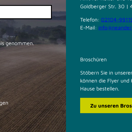
Goldberger Str. 30 
Telefon:
02104-9911
E-Mail:
info@neander
nis genommen.
Broschüren
Stöbern Sie in unseren
können die Flyer und 
Hause bestellen.
ngen
Zu unseren Bro
F
I
a
n