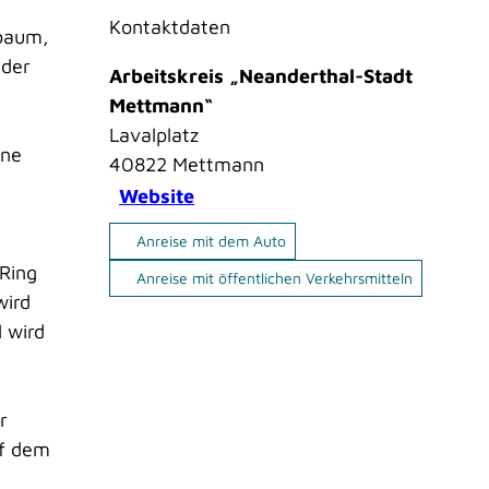
Kontaktdaten
sbaum,
 der
Arbeitskreis „Neanderthal-Stadt
Mettmann“
Lavalplatz
ene
40822
Mettmann
Website
Anreise mit dem Auto
 Ring
Anreise mit öffentlichen Verkehrsmitteln
wird
l wird
r
uf dem