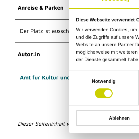
Anreise & Parken
Diese Webseite verwendet 
Wir verwenden Cookies, um I
Der Platz ist ausschließlich zu Fuß zu erreichen.
und die Zugriffe auf unsere 
Website an unsere Partner fü
möglicherweise mit weiteren
Autor:in
der Dienste gesammelt habe
E
Amt für Kultur und Tourismus
Notwendig
i
n
w
i
l
Ablehnen
l
Dieser Seiteninhalt wurde teilweise oder vollstän
i
g