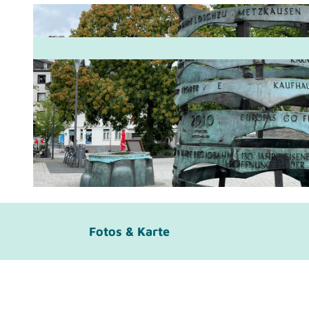
© Kreisstadt Mettmann |
CC-BY-SA
Fotos & Karte