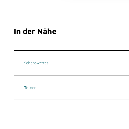
s
a
u
s
In der Nähe
w
a
h
l
Sehenswertes
Touren