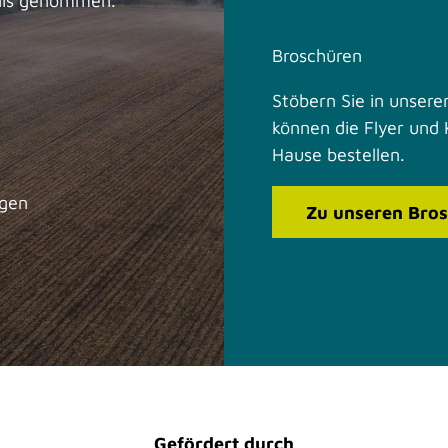
nis genommen.
Broschüren
Stöbern Sie in unseren
können die Flyer und 
Hause bestellen.
ngen
Zu unseren Bro
F
I
a
n
c
s
e
t
b
a
o
g
o
r
k
a
m
Gefördert durch