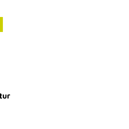
ourismusbranche
nfos für deinen Blog
resse
tur