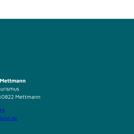
s Mettmann
ourismus
| 40822 Mettmann
99
land.de