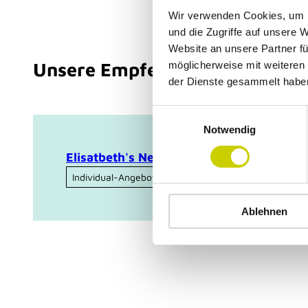
Wir verwenden Cookies, um I
und die Zugriffe auf unsere 
Website an unsere Partner fü
Unsere Empfehlung
möglicherweise mit weiteren
der Dienste gesammelt habe
E
Notwendig
i
n
Elisatbeth's Nestchen Manufaktur
w
Individual-Angebot
i
l
Ablehnen
l
i
g
u
n
g