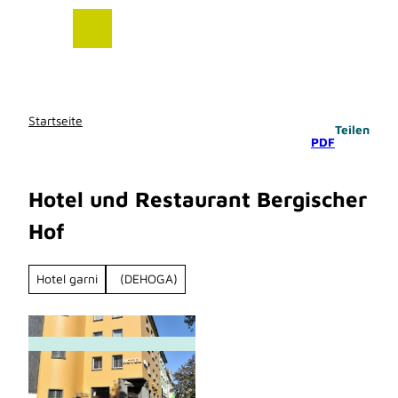
Z
u
m
I
n
h
Startseite
Teilen
a
PDF
l
t
Hotel und Restaurant Bergischer
Hof
Hotel garni
(DEHOGA)