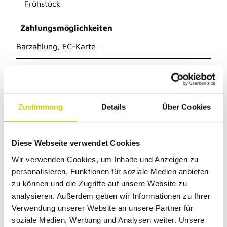
Frühstück
Zahlungsmöglichkeiten
Barzahlung, EC-Karte
Einrichtungen Betrieb
Haustiere nicht erlaubt
Zustimmung
Details
Über Cookies
Preisinformationen
Preise auf Anfrage
Diese Webseite verwendet Cookies
Wir verwenden Cookies, um Inhalte und Anzeigen zu
Ansprechpartner:in
personalisieren, Funktionen für soziale Medien anbieten
Herr Igor Medjedovic
zu können und die Zugriffe auf unsere Website zu
analysieren. Außerdem geben wir Informationen zu Ihrer
Autor:in
Verwendung unserer Website an unsere Partner für
soziale Medien, Werbung und Analysen weiter. Unsere
Amt für Kultur und Tourismus