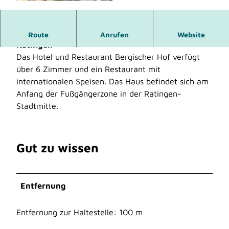
© Bergischer Hof Ratingen
Kleines familiengeführtes Bed & Breakfast in
Route
Anrufen
Website
Ratingen
Das Hotel und Restaurant Bergischer Hof verfügt
über 6 Zimmer und ein Restaurant mit
internationalen Speisen. Das Haus befindet sich am
Anfang der Fußgängerzone in der Ratingen-
Stadtmitte.
Gut zu wissen
Entfernung
Entfernung zur Haltestelle: 100 m