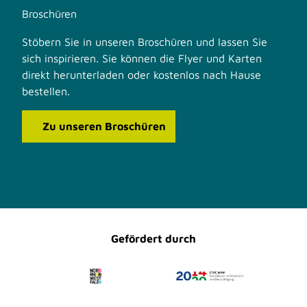
Broschüren
Stöbern Sie in unseren Broschüren und lassen Sie
sich inspirieren. Sie können die Flyer und Karten
direkt herunterladen oder kostenlos nach Hause
bestellen.
Zu unseren Broschüren
F
I
a
n
c
s
e
t
b
a
o
g
o
r
Gefördert durch
k
a
m