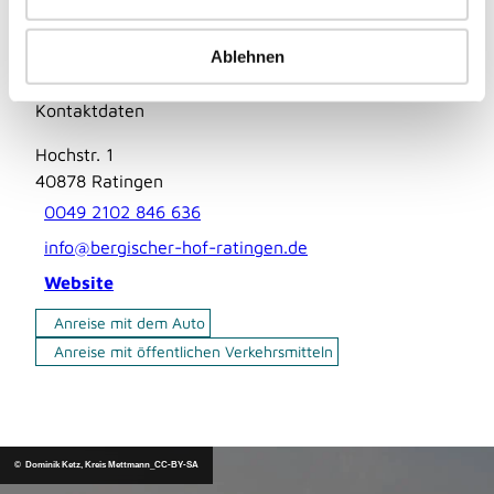
s
Touren
w
a
Ablehnen
h
l
Kontaktdaten
Hochstr. 1
40878
Ratingen
0049 2102 846 636
info@bergischer-hof-ratingen.de
Website
Anreise mit dem Auto
Anreise mit öffentlichen Verkehrsmitteln
© Dominik Ketz, Kreis Mettmann_CC-BY-SA