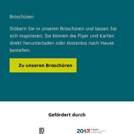
Broschüren
Stöbern Sie in unseren Broschüren und lassen Sie
sich inspirieren. Sie können die Flyer und Karten
direkt herunterladen oder kostenlos nach Hause
bestellen.
Zu unseren Broschüren
F
I
a
n
c
s
e
t
b
a
o
g
o
r
Gefördert durch
k
a
m