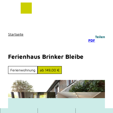
Z
u
m
I
n
h
Startseite
Teilen
a
PDF
l
t
Ferienhaus Brinker Bleibe
Ferienwohnung
ab 149,00 €