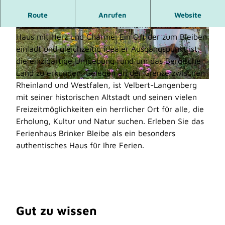
Besonderes Ferienhaus in Velbert-Langenberg
Route
Anrufen
Website
Die Brinker Bleibe heißt Sie willkommen in einem
Haus mit Herz und Charme. Ein Ort der zum Bleiben
© Peter Anuth |
CC-BY-SA
© Peter Anuth |
CC-BY-SA
einlädt und gleichzeitig idealer Ausgangspunkt ist,
die einzigartige Umgebung rund um das Bergische
Land zu erkunden. Gelegen an der Grenze zwischen
Rheinland und Westfalen, ist Velbert-Langenberg
© Peter Anuth |
CC-BY-SA
mit seiner historischen Altstadt und seinen vielen
Freizeitmöglichkeiten ein herrlicher Ort für alle, die
Erholung, Kultur und Natur suchen. Erleben Sie das
Ferienhaus Brinker Bleibe als ein besonders
authentisches Haus für Ihre Ferien.
Gut zu wissen