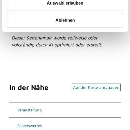
Auswahl erlauben
s
Amt für Kultur und Tourismus
w
a
Ablehnen
h
l
Dieser Seiteninhalt wurde teilweise oder
vollständig durch KI optimiert oder erstellt.
In der Nähe
Auf der Karte anschauen
Veranstaltung
Sehenswertes