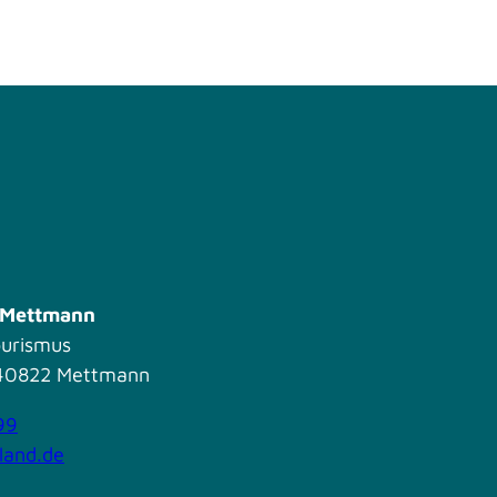
s Mettmann
ourismus
| 40822 Mettmann
99
land.de