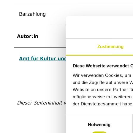
Barzahlung
Autor:in
Zustimmung
Amt für Kultur und Tourismus
Diese Webseite verwendet 
Wir verwenden Cookies, um I
und die Zugriffe auf unsere 
Website an unsere Partner fü
möglicherweise mit weiteren
Dieser Seiteninhalt wurde teilweise oder vollstän
der Dienste gesammelt habe
E
Notwendig
i
n