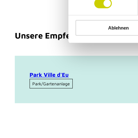
w
i
l
Ablehnen
l
Unsere Empfehlung
i
g
u
n
g
s
Park Ville d'Eu
a
Park/Gartenanlage
u
s
w
a
h
l