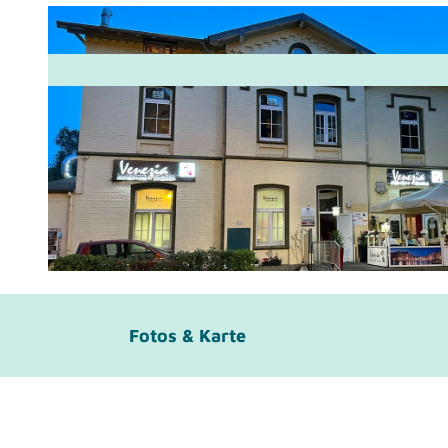
©
CC-BY-SA
Fotos & Karte