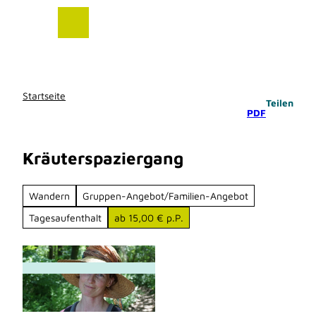
Z
u
m
I
n
h
Startseite
Teilen
a
PDF
l
t
Kräuterspaziergang
Wandern
Gruppen-Angebot/Familien-Angebot
Tagesaufenthalt
ab 15,00 € p.P.