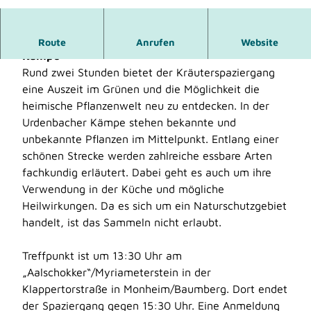
© Doerte Fähling
Kräutersparziergang rund um die Urdenbacher
Route
Anrufen
Website
Kämpe
Rund zwei Stunden bietet der Kräuterspaziergang
eine Auszeit im Grünen und die Möglichkeit die
heimische Pflanzenwelt neu zu entdecken. In der
Urdenbacher Kämpe stehen bekannte und
unbekannte Pflanzen im Mittelpunkt. Entlang einer
schönen Strecke werden zahlreiche essbare Arten
fachkundig erläutert. Dabei geht es auch um ihre
Verwendung in der Küche und mögliche
Heilwirkungen. Da es sich um ein Naturschutzgebiet
handelt, ist das Sammeln nicht erlaubt.
Treffpunkt ist um 13:30 Uhr am
„Aalschokker“/Myriameterstein in der
Klappertorstraße in Monheim/Baumberg. Dort endet
der Spaziergang gegen 15:30 Uhr. Eine Anmeldung