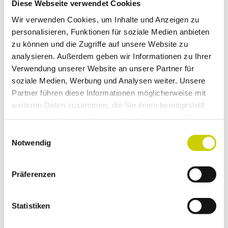
Diese Webseite verwendet Cookies
Wir verwenden Cookies, um Inhalte und Anzeigen zu
CC-
BY-
personalisieren, Funktionen für soziale Medien anbieten
NC-
Römisches Museum Haus Bürgel
SA
zu können und die Zugriffe auf unsere Website zu
Museum/Ausstellung
analysieren. Außerdem geben wir Informationen zu Ihrer
Verwendung unserer Website an unsere Partner für
CC-
BY-
8,05 km
SA
soziale Medien, Werbung und Analysen weiter. Unsere
Entdeckerschleife Baumberger Aue
Partner führen diese Informationen möglicherweise mit
Themenweg
weiteren Daten zusammen, die Sie ihnen bereitgestellt
haben oder die sie im Rahmen Ihrer Nutzung der Dienste
©
gesammelt haben.
15,62 km
E
Notwendig
Etappe 13: Vater Rhein & Gänseliesel
i
n
regionaler Wanderweg
w
Präferenzen
Mehr anzeigen
i
l
l
Statistiken
i
Kontaktdaten