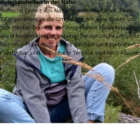
nungseinheiten in der Natur
rmonische Einheit von Natur und Wohlbefinden. Beim
EIGs genießen Sie die Umgebung mit allen Sinnen und 
 dem Mental-Training, der Progressiven Muskelrelaxatio
nz und fördern kreative Impulse. Die natürliche Umgebu
er Burnout-Prävention. Dieses ganzjährige Angebot erfo
verfügbar sind. Individuelle Termine sind nach Abspra