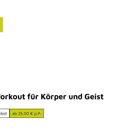
ourismusbranche
nfos für deinen Blog
resse
orkout für Körper und Geist
ebot
ab 25,00 € p.P.