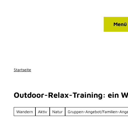
Qualitätsbetriebe
Z
T
u
I
m
P
Kontakt
Suche
Menü
I
Facebook
Instagram
n
h
a
l
t
Startseite
Outdoor-Relax-Training: ein W
Wandern
Aktiv
Natur
Gruppen-Angebot/Familien-Ang