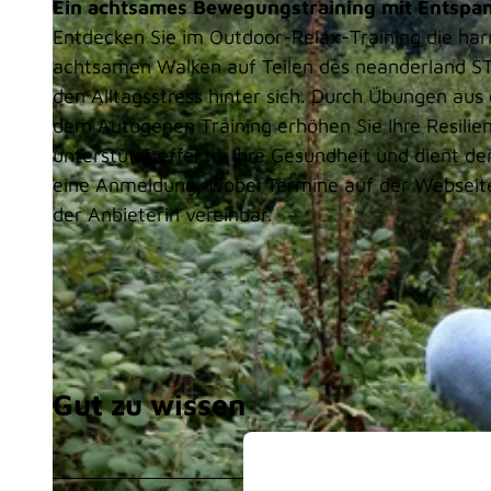
Ein achtsames Bewegungstraining mit Entspan
Entdecken Sie im Outdoor-Relax-Training die ha
achtsamen Walken auf Teilen des neanderland ST
den Alltagsstress hinter sich. Durch Übungen aus
dem Autogenen Training erhöhen Sie Ihre Resilie
unterstützt effektiv Ihre Gesundheit und dient d
eine Anmeldung, wobei Termine auf der Webseite 
der Anbieterin vereinbar.
Gut zu wissen