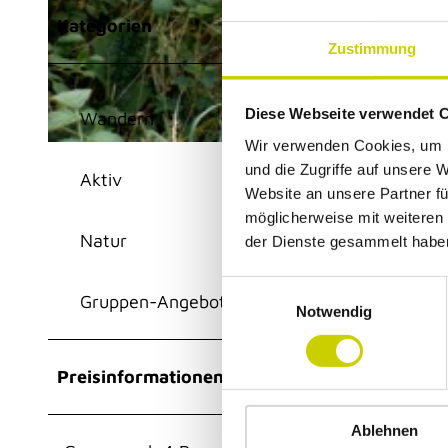
Kategorien
Zustimmung
© Anja Lindemann
Diese Webseite verwendet 
Wandern
Wir verwenden Cookies, um I
© Anja Lindemann
und die Zugriffe auf unsere 
Aktiv
Website an unsere Partner fü
möglicherweise mit weiteren
Natur
der Dienste gesammelt habe
E
Gruppen-Angebot/Familien-Angebot
Notwendig
i
n
w
Preisinformationen
i
l
Ablehnen
l