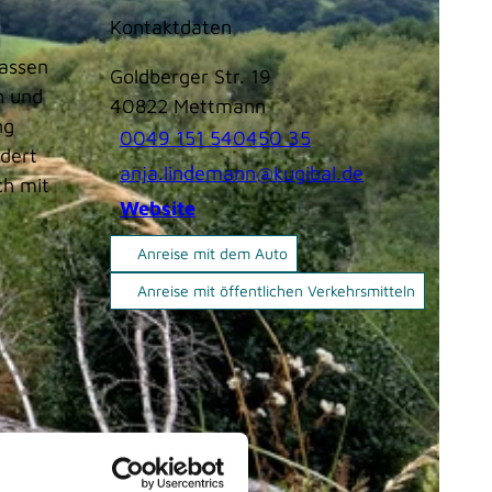
Kontaktdaten
lassen
Goldberger Str. 19
n und
40822
Mettmann
ng
0049 151 540450 35
rdert
anja.lindemann@kugibal.de
ch mit
Website
Anreise mit dem Auto
Anreise mit öffentlichen Verkehrsmitteln