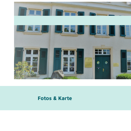
© Kreis Mettmann |
CC-BY-SA
Fotos & Karte