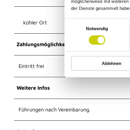
möglicherweise mit weiteren
der Dienste gesammelt habe
E
kühler Ort
Notwendig
i
n
w
Zahlungsmöglichkeiten
i
l
Ablehnen
l
Eintritt frei
i
g
u
Weitere Infos
n
g
s
Führungen nach Vereinbarung.
a
u
s