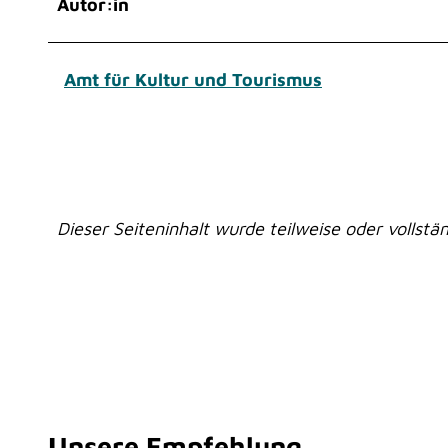
Autor:in
w
a
h
Amt für Kultur und Tourismus
l
Dieser Seiteninhalt wurde teilweise oder vollstän
Unsere Empfehlung