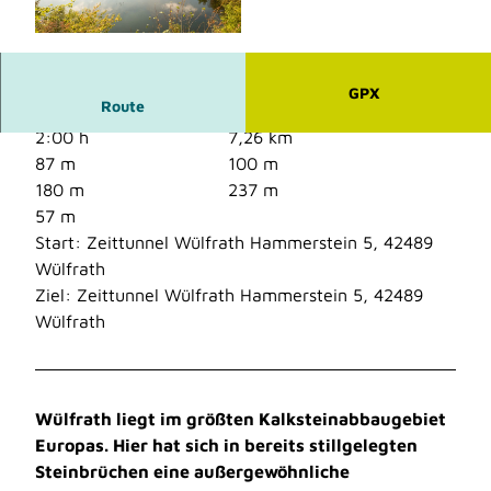
© Dominik Ketz, Kreis Mettmann |
CC-BY-SA
GPX
Route
2:00 h
7,26 km
87 m
100 m
180 m
237 m
57 m
Start: Zeittunnel Wülfrath Hammerstein 5, 42489
Wülfrath
Ziel: Zeittunnel Wülfrath Hammerstein 5, 42489
Wülfrath
Wülfrath liegt im größten Kalksteinabbaugebiet
Europas. Hier hat sich in bereits stillgelegten
Steinbrüchen eine außergewöhnliche