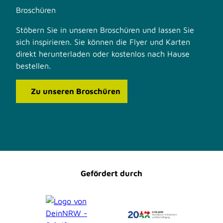
Broschüren
Stöbern Sie in unseren Broschüren und lassen Sie
sich inspirieren. Sie können die Flyer und Karten
direkt herunterladen oder kostenlos nach Hause
bestellen.
Zu unseren Broschüren
F
I
a
n
c
s
e
t
b
a
o
g
o
r
Gefördert durch
k
a
m