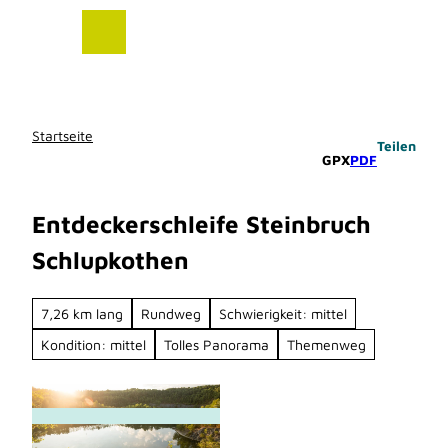
Z
u
m
I
n
h
Startseite
Teilen
a
GPX
PDF
l
t
Entdeckerschleife Steinbruch
Schlupkothen
7,26 km lang
Rundweg
Schwierigkeit: mittel
Kondition: mittel
Tolles Panorama
Themenweg