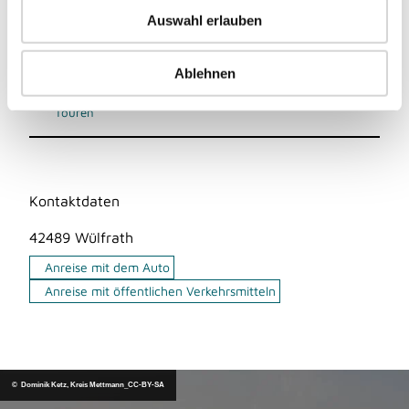
u
Veranstaltung
Auswahl erlauben
s
w
Sehenswertes
a
Ablehnen
h
Touren
l
Kontaktdaten
42489
Wülfrath
Anreise mit dem Auto
Anreise mit öffentlichen Verkehrsmitteln
© Dominik Ketz, Kreis Mettmann_CC-BY-SA