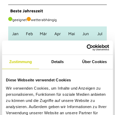
Beste Jahreszeit
geeignet
wetterabhängig
Jan
Feb
Mär
Apr
Mai
Jun
Jul
Aug
Sep
Okt
Nov
Dez
Toureigenschaften
Zustimmung
Details
Über Cookies
Rundweg
Diese Webseite verwendet Cookies
Anreise & Parken
Wir verwenden Cookies, um Inhalte und Anzeigen zu
personalisieren, Funktionen für soziale Medien anbieten
Parken
zu können und die Zugriffe auf unsere Website zu
Am Kreisverkehr Hammerstein Liegnitzer Str. 20a,
analysieren. Außerdem geben wir Informationen zu Ihrer
42489 Wülfrath
Verwendung unserer Website an unsere Partner für