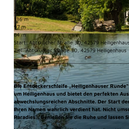
2:09 h
136 m
97 m
84 m
© Dominik Ketz, Kreis Mettmann |
CC-BY-SA
Start: Abtskücher Straße 30, 42579 Heiligenhau
Ziel: Abtskücher Straße 30, 42579 Heiligenhaus
Die Entdeckerschleife „Heiligenhauser Runde“
um Heiligenhaus und bietet den perfekten Ausf
abwechslungsreichen Abschnitte. Der Start de
Ihren Namen wahrlich verdient hat. Nicht ums
Paradies“. Genießen Sie die Ruhe und lassen Si