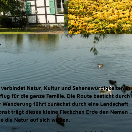
7,78 km
138 m
181 m
© Dominik Ketz, Kreis Mettmann |
CC-BY-SA
s
 verbindet Natur, Kultur und Sehenswürdigkeiten in
lug für die ganze Familie. Die Route besticht durch 
r Wanderung führt zunächst durch eine Landschaft, 
onst trägt dieses kleine Fleckchen Erde den Namen 
e die Natur auf sich wirken.