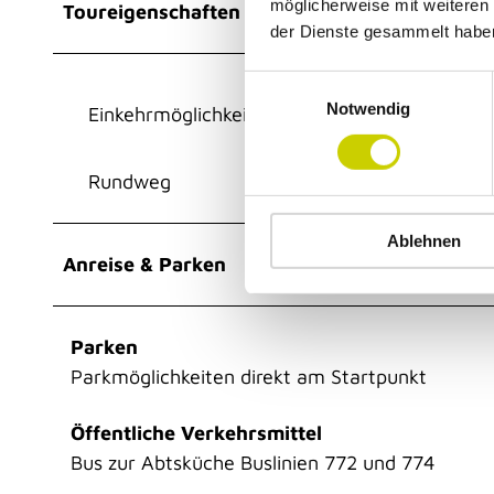
möglicherweise mit weiteren
Toureigenschaften
der Dienste gesammelt habe
E
Notwendig
i
Einkehrmöglichkeit
n
w
Rundweg
i
l
Ablehnen
l
Anreise & Parken
i
g
u
Parken
n
g
Parkmöglichkeiten direkt am Startpunkt
s
a
Öffentliche Verkehrsmittel
u
Bus zur Abtsküche Buslinien 772 und 774
s