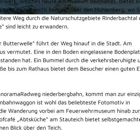
rwerk, welches heute ein Museum beinhaltet, bietet si
h geht es nur leicht bergauf über den Mühlenberg, wo S
eitere Weg durch die Naturschutzgebiete Rinderbachtal
“ sind leicht zu erwandern.
Butterwelle“ führt der Weg hinauf in die Stadt. Am
haus vermutet. Eine in den Boden eingelassene Bodenpla
gestanden hat. Ein Bummel durch die verkehrsberuhigte 
aße bis zum Rathaus bietet dem Besucher einen guten Ei
PanoramaRadweg niederbergbahn, kommt man zur einzi
bahnwaggon ist wohl das beliebteste Fotomotiv in
ft die Wanderung vorbei am Feuerwehrmuseum hinab z
ofcafé „Abtsküche“ am Stauteich bietet selbstgemacht
en Blick über den Teich.