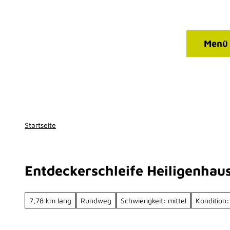
Qualitätsbetriebe
Z
T
u
I
m
P
Kontakt
Suche
Menü
I
Facebook
Instagram
n
h
a
l
t
Startseite
Entdeckerschleife Heiligenhau
7,78 km lang
Rundweg
Schwierigkeit: mittel
Kondition: