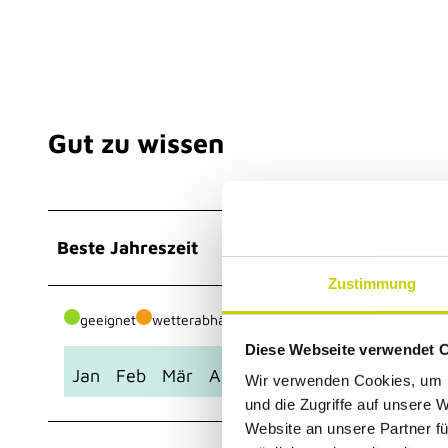
Gut zu wissen
Beste Jahreszeit
Zustimmung
geeignet
wetterabhängig
Diese Webseite verwendet 
Jan
Feb
Mär
Apr
Mai
Jun
Jul
Aug
Se
Wir verwenden Cookies, um I
und die Zugriffe auf unsere 
Website an unsere Partner fü