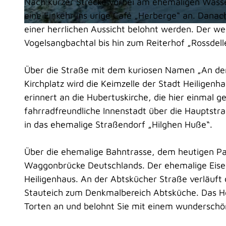
Nach kurzer Strecke vorbei am ehemaligen Wasse
eine Einkehr ins urige Café „Herberge“ an. Danac
einer herrlichen Aussicht belohnt werden. Der w
© Dominik Ketz, Kreis Mettmann |
CC-BY-SA
Vogelsangbachtal bis hin zum Reiterhof „Rossdelle
Über die Straße mit dem kuriosen Namen „An der 
Kirchplatz wird die Keimzelle der Stadt Heiligen
erinnert an die Hubertuskirche, die hier einmal 
fahrradfreundliche Innenstadt über die Hauptstr
in das ehemalige Straßendorf „Hilghen Huße“.
Über die ehemalige Bahntrasse, dem heutigen 
Waggonbrücke Deutschlands. Der ehemalige Eisen
Heiligenhaus. An der Abtskücher Straße verläu
Stauteich zum Denkmalbereich Abtsküche. Das H
Torten an und belohnt Sie mit einem wunderschön