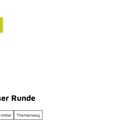
ourismusbranche
nfos für deinen Blog
resse
ser Runde
 mittel
Themenweg