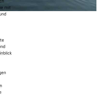
ch
ie mit
 und
tte
und
nblick
gen
um
e