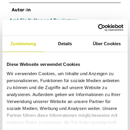
Autor:in
Amt für Kultur und Tourismus
Zustimmung
Details
Über Cookies
Dieser Seiteninhalt wurde teilweise oder
vollständig durch KI optimiert oder erstellt.
Diese Webseite verwendet Cookies
Wir verwenden Cookies, um Inhalte und Anzeigen zu
personalisieren, Funktionen für soziale Medien anbieten
zu können und die Zugriffe auf unsere Website zu
analysieren. Außerdem geben wir Informationen zu Ihrer
Unsere Empfehlung
Verwendung unserer Website an unsere Partner für
soziale Medien, Werbung und Analysen weiter. Unsere
Auf der Karte anschauen
Partner führen diese Informationen möglicherweise mit
weiteren Daten zusammen, die Sie ihnen bereitgestellt
CC-
haben oder die sie im Rahmen Ihrer Nutzung der Dienste
BY-