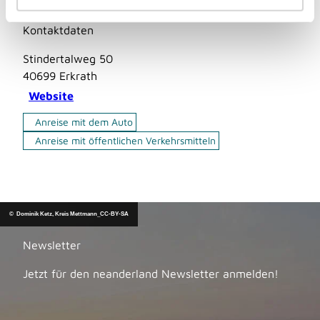
h
l
Kontaktdaten
Stindertalweg 50
40699
Erkrath
Website
Anreise mit dem Auto
Anreise mit öffentlichen Verkehrsmitteln
© Dominik Ketz, Kreis Mettmann_CC-BY-SA
Newsletter
Jetzt für den neanderland Newsletter anmelden!