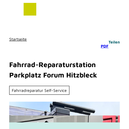
Z
u
m
I
n
h
Startseite
Teilen
a
PDF
l
t
Fahrrad-Reparaturstation
Parkplatz Forum Hitzbleck
Fahrradreparatur Self-Service