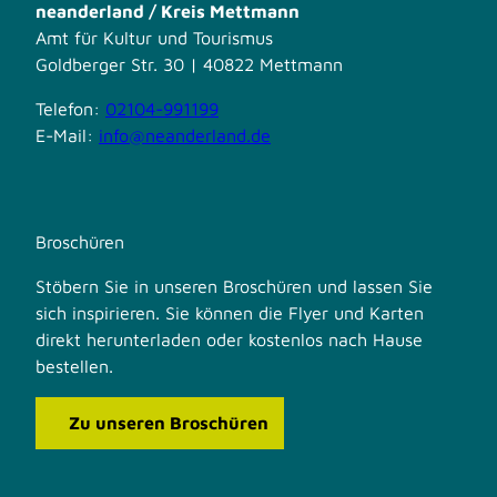
neanderland / Kreis Mettmann
Amt für Kultur und Tourismus
Goldberger Str. 30 | 40822 Mettmann
Telefon:
02104-991199
E-Mail:
info@neanderland.de
Broschüren
Stöbern Sie in unseren Broschüren und lassen Sie
sich inspirieren. Sie können die Flyer und Karten
direkt herunterladen oder kostenlos nach Hause
bestellen.
Zu unseren Broschüren
F
I