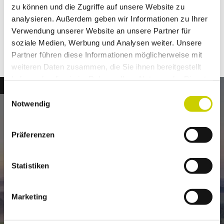
42579
Heiligenhaus
zu können und die Zugriffe auf unsere Website zu
analysieren. Außerdem geben wir Informationen zu Ihrer
Anreise mit dem Auto
Verwendung unserer Website an unsere Partner für
Anreise mit öffentlichen Verkehrsmitteln
soziale Medien, Werbung und Analysen weiter. Unsere
Partner führen diese Informationen möglicherweise mit
weiteren Daten zusammen, die Sie ihnen bereitgestellt
haben oder die sie im Rahmen Ihrer Nutzung der Dienste
© Dominik Ketz, Kreis Mettmann_CC-BY-SA
gesammelt haben.
E
Notwendig
i
Newsletter
n
Jetzt für den neanderland Newsletter anmelden!
w
Präferenzen
i
l
l
Statistiken
E-Mail-Adresse
(Erforderlich)
i
g
Marketing
u
Jetzt anmelden
n