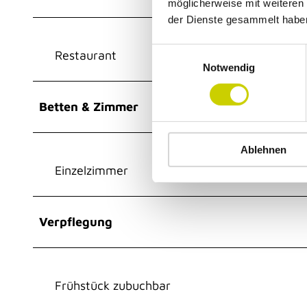
möglicherweise mit weiteren
der Dienste gesammelt habe
E
Restaurant
Notwendig
i
n
w
Betten & Zimmer
i
l
Ablehnen
l
i
Einzelzimmer
g
u
n
Verpflegung
g
s
a
u
Frühstück zubuchbar
s