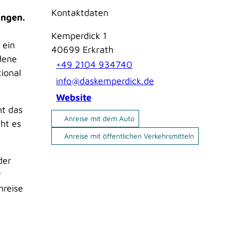
Kontaktdaten
ungen.
Kemperdick 1
 ein
40699
Erkrath
edene
+49 2104 934740
ional
info@daskemperdick.de
Website
ht das
Anreise mit dem Auto
ht es
Anreise mit öffentlichen Verkehrsmitteln
der
r
nreise