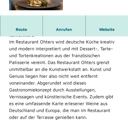
© Foto: Stadt Monheim am Rhein/Sascha
Denis Blömer |
CC-BY-SA
Im Restaurant Ohters wird Kochen und Kunst
Route
Anrufen
Website
kombiniert.
Im Restaurant Ohters wird deutsche Küche kreativ
und modern interpretiert und mit Dessert-, Tarte-
und Tortenkreationen aus der französischen
Patisserie vereint. Das Restaurant Ohters grenzt
unmittelbar an die Kunstwerkstatt an. Kunst und
Genuss liegen hier also nicht weit entfernt
voneinander. Abgerundet wird dieses
Gastronomiekonzept durch Ausstellungen,
Vernissagen und künstlerische Events. Zudem gibt
es eine umfassende Karte erlesener Weine aus
Deutschland und Europa, die man im Restaurant
oder auf der Terrasse genießen kann.