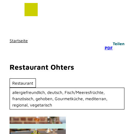
Z
u
m
I
n
h
Startseite
Teilen
a
PDF
l
t
Restaurant Ohters
Restaurant
allergiefreundlich, deutsch, Fisch/Meeresfrüchte,
französisch, gehoben, Gourmetküche, mediterran,
regional, vegetarisch