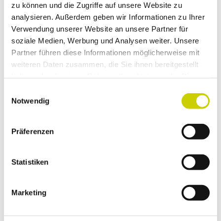
zu können und die Zugriffe auf unsere Website zu
analysieren. Außerdem geben wir Informationen zu Ihrer
fahrradfreundlich
Verwendung unserer Website an unsere Partner für
soziale Medien, Werbung und Analysen weiter. Unsere
Küchenangebote
Partner führen diese Informationen möglicherweise mit
weiteren Daten zusammen, die Sie ihnen bereitgestellt
Mittagstisch
haben oder die sie im Rahmen Ihrer Nutzung der Dienste
gesammelt haben.
E
Abendessen
Notwendig
i
n
Anreise & Parken
w
Präferenzen
Ein kostenfreier Parkplatz befindet sich in
i
unmittelbarer Nähe zur Altstadt:
l
Parkplatz am Landschaftspark Rheinbogen
l
Statistiken
Am Werth 2
i
40789 Monheim am Rhein
g
Marketing
u
n
Social Media