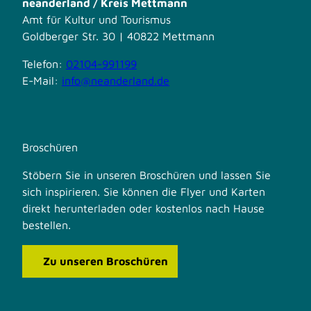
neanderland / Kreis Mettmann
Amt für Kultur und Tourismus
Goldberger Str. 30 | 40822 Mettmann
Telefon:
02104-991199
E-Mail:
info@neanderland.de
Broschüren
Stöbern Sie in unseren Broschüren und lassen Sie
sich inspirieren. Sie können die Flyer und Karten
direkt herunterladen oder kostenlos nach Hause
bestellen.
Zu unseren Broschüren
F
I