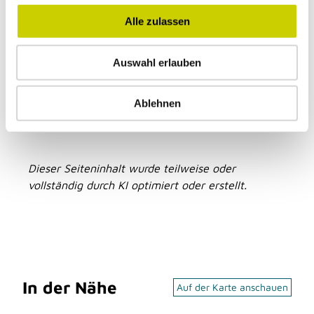
g
s
Alle zulassen
Facebook
a
Instagram
u
Auswahl erlauben
s
Autor:in
w
Amt für Kultur und Tourismus
a
Ablehnen
h
l
Dieser Seiteninhalt wurde teilweise oder
vollständig durch KI optimiert oder erstellt.
In der Nähe
Auf der Karte anschauen