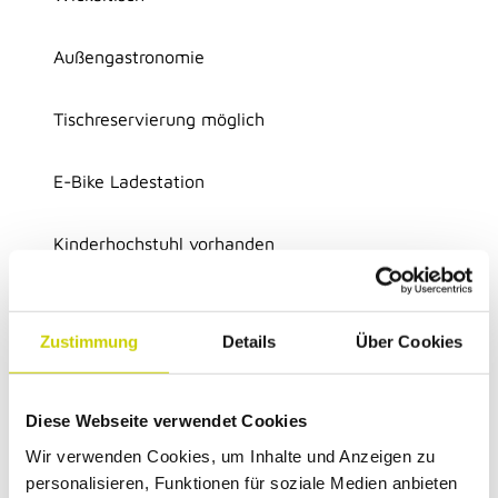
Außengastronomie
Tischreservierung möglich
E-Bike Ladestation
Kinderhochstuhl vorhanden
Regionale Angebote
Produkte aus eigener Herstellung, Produkte von
Zustimmung
Details
Über Cookies
regionalen Produzenten
Klassifizierung
Diese Webseite verwendet Cookies
Wir verwenden Cookies, um Inhalte und Anzeigen zu
wanderfreundlich
personalisieren, Funktionen für soziale Medien anbieten