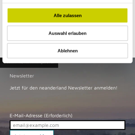
bestellung@patisseriemitliebe.de
g
Website
s
Alle zulassen
a
Anreise mit dem Auto
u
Anreise mit öffentlichen Verkehrsmitteln
Auswahl erlauben
s
w
a
Ablehnen
h
© Dominik Ketz, Kreis Mettmann_CC-BY-SA
l
Newsletter
Jetzt für den neanderland Newsletter anmelden!
E-Mail-Adresse
(Erforderlich)