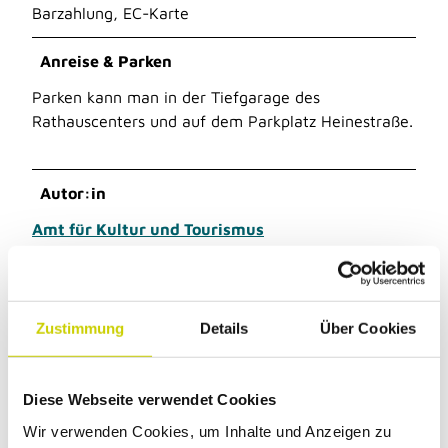
Barzahlung, EC-Karte
Anreise & Parken
Parken kann man in der Tiefgarage des
Rathauscenters und auf dem Parkplatz Heinestraße.
Autor:in
Amt für Kultur und Tourismus
Zustimmung
Details
Über Cookies
Dieser Seiteninhalt wurde teilweise oder
vollständig durch KI optimiert oder erstellt.
Diese Webseite verwendet Cookies
Wir verwenden Cookies, um Inhalte und Anzeigen zu