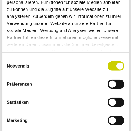
personalisieren, Funktionen für soziale Medien anbieten
zu können und die Zugriffe auf unsere Website zu
In der Nähe
Auf der Karte anschauen
analysieren. Außerdem geben wir Informationen zu Ihrer
Verwendung unserer Website an unsere Partner für
soziale Medien, Werbung und Analysen weiter. Unsere
Partner führen diese Informationen möglicherweise mit
Veranstaltung
weiteren Daten zusammen, die Sie ihnen bereitgestellt
haben oder die sie im Rahmen Ihrer Nutzung der Dienste
Sehenswertes
gesammelt haben.
E
Notwendig
i
Touren
n
w
Präferenzen
i
l
Pächter/Betreiber
l
Statistiken
i
Heinestraße 3a
g
40789
Monheim am Rhein
Marketing
u
+49 162 3981319
n