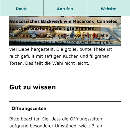
In der Pâtisserie Mit Liebe werden süßen Träume
Route
Anrufen
Website
wahr. In der Konditorei gibt es feinstes
französisches Backwerk wie Macarons, Cannelés,
© Foto: Stadt Monheim am Rhein/Theodor
© Foto: Stadt Monheim am Rhein/Theodor
a Langenbrink |
CC-BY-SA
a Langenbrink |
CC-BY-SA
Törtchen und handgefertigte Pralinen.
Alle Kreationen sind in der Pâtisserie mit Liebe
selbst und, wie der Name schon verrät, mit ganz
viel Liebe hergestellt. Die große, bunte Theke ist
© Foto: Stadt Monheim am Rhein/Theodora Langenbrink |
CC-BY-SA
reich gefüllt mit saftigen Kuchen und filigranen
Torten. Das fällt die Wahl nicht leicht.
Gut zu wissen
Öffnungszeiten
Bitte beachten Sie, dass die Öffnungszeiten
aufgrund besonderer Umstände, wie z.B. an