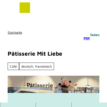
Z
u
m
I
n
h
Startseite
Teilen
a
PDF
l
t
Pâtisserie Mit Liebe
Café
deutsch, französisch