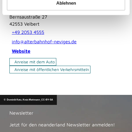
a
Ablehnen
Pächter/Betreiber
h
l
Bernsaustraße 27
42553
Velbert
+49 2053 4555
info@alterbahnhof-neviges.de
Website
Anreise mit dem Auto
Anreise mit öffentlichen Verkehrsmitteln
© Dominik Ketz, Kreis Mettmann_CC-BY-SA
Newsletter
Jetzt für den neanderland Newsletter anmelden!