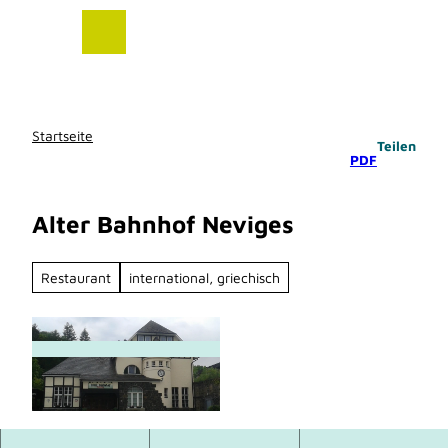
Z
u
m
I
n
h
Startseite
Teilen
a
PDF
l
t
Alter Bahnhof Neviges
Restaurant
international, griechisch
© Kreis Mettmann |
CC-BY-SA