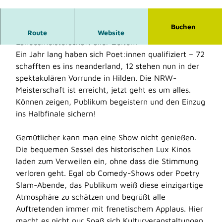
© NRW Slam, Kreis Mettmann
Buchen
Die große Vorrunde der größten Poetry-Slam-
Route
Website
Landesmeisterschaft aller Zeiten!
Ein Jahr lang haben sich Poet:innen qualifiziert – 72
schafften es ins neanderland, 12 stehen nun in der
spektakulären Vorrunde in Hilden. Die NRW-
Meisterschaft ist erreicht, jetzt geht es um alles.
Können zeigen, Publikum begeistern und den Einzug
ins Halbfinale sichern!
Gemütlicher kann man eine Show nicht genießen.
Die bequemen Sessel des historischen Lux Kinos
laden zum Verweilen ein, ohne dass die Stimmung
verloren geht. Egal ob Comedy-Shows oder Poetry
Slam-Abende, das Publikum weiß diese einzigartige
Atmosphäre zu schätzen und begrüßt alle
Auftretenden immer mit frenetischem Applaus. Hier
macht es nicht nur Spaß sich Kulturveranstaltungen