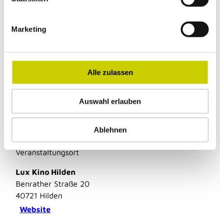
Amt für Kultur und Tourismus
i
g
Marketing
u
n
g
In der Nähe
Auf der Karte anschauen
s
Alle zulassen
a
u
Auswahl erlauben
s
Veranstaltung
w
a
Ablehnen
h
l
Veranstaltungsort
Lux Kino Hilden
Benrather Straße 20
40721
Hilden
Website