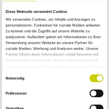
für Gruppen
Diese Webseite verwendet Cookies
für Individualgäste
Wir verwenden Cookies, um Inhalte und Anzeigen zu
personalisieren, Funktionen für soziale Medien anbieten
Zahlungsmöglichkeiten
zu können und die Zugriffe auf unsere Website zu
analysieren. Außerdem geben wir Informationen zu Ihrer
Kartenvorverkauf, Karten an der Abendkasse
Verwendung unserer Website an unsere Partner für
soziale Medien, Werbung und Analysen weiter. Unsere
Social Media
Partner führen diese Informationen möglicherweise mit
Instagram
weiteren Daten zusammen, die Sie ihnen bereitgestellt
haben oder die sie im Rahmen Ihrer Nutzung der Dienste
Preisinformationen
gesammelt haben.
E
Notwendig
EUR 12,00 / 8,00 (ermäßigt) - im Vorverkauf
i
EUR 15,00 / 12,00 (ermäßigt) - Abendkasse
n
w
Präferenzen
i
Autor:in
l
l
Statistiken