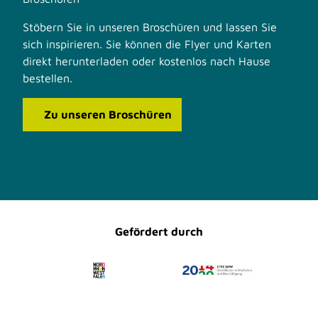
Stöbern Sie in unseren Broschüren und lassen Sie
sich inspirieren. Sie können die Flyer und Karten
direkt herunterladen oder kostenlos nach Hause
bestellen.
Zu unseren Broschüren
F
I
a
n
c
s
e
t
b
a
o
g
o
r
Gefördert durch
k
a
m