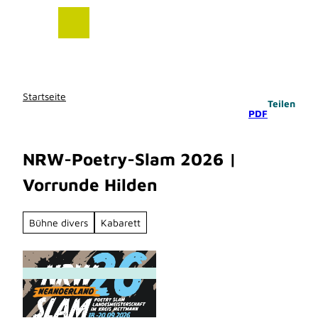
Z
u
m
I
n
h
Startseite
Teilen
a
PDF
l
t
NRW-Poetry-Slam 2026 |
Vorrunde Hilden
Bühne divers
Kabarett