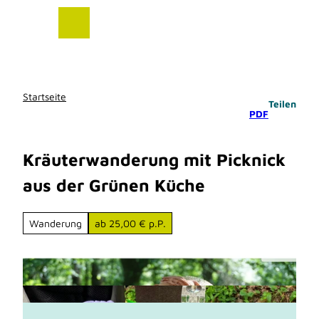
Z
u
m
I
n
h
Startseite
Teilen
a
PDF
l
t
Kräuterwanderung mit Picknick
aus der Grünen Küche
Wanderung
ab 25,00 € p.P.