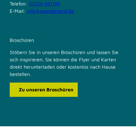
Telefon:
02104-991199
E-Mail:
info@neanderland.de
Broschüren
Stöbern Sie in unseren Broschüren und lassen Sie
sich inspirieren. Sie können die Flyer und Karten
direkt herunterladen oder kostenlos nach Hause
bestellen.
Zu unseren Broschüren
F
I
a
n
c
s
e
t
b
a
o
g