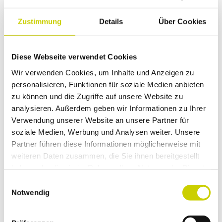
Kinder sind kostenlos
Zustimmung
Details
Über Cookies
Autor:in
Amt für Kultur und Tourismus
Diese Webseite verwendet Cookies
Wir verwenden Cookies, um Inhalte und Anzeigen zu
personalisieren, Funktionen für soziale Medien anbieten
zu können und die Zugriffe auf unsere Website zu
analysieren. Außerdem geben wir Informationen zu Ihrer
In der Nähe
Auf der Karte anschauen
Verwendung unserer Website an unsere Partner für
soziale Medien, Werbung und Analysen weiter. Unsere
Partner führen diese Informationen möglicherweise mit
weiteren Daten zusammen, die Sie ihnen bereitgestellt
Veranstaltung
haben oder die sie im Rahmen Ihrer Nutzung der Dienste
gesammelt haben.
E
Essen & Trinken
Notwendig
i
n
w