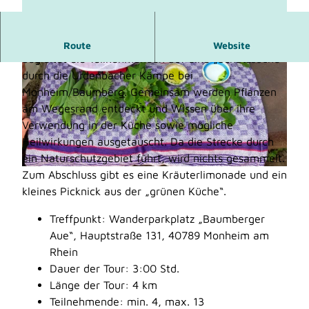
Die zertifizierte Kräuterpädagogin Dörte Fähling
Route
Website
begleitet die Teilnehmenden auf eine „Schatzsuche“
durch die Urdenbacher Kämpe bei
Monheim/Baumberg. Gemeinsam werden Pflanzen
am Wegesrand entdeckt und Wissen über ihre
Verwendung in der Küche sowie mögliche
Heilwirkungen ausgetauscht. Da die Strecke durch
© Doerte Fähling
ein Naturschutzgebiet führt, wird nichts gesammelt.
Zum Abschluss gibt es eine Kräuterlimonade und ein
© Doerte Fähling
kleines Picknick aus der „grünen Küche“.
Treffpunkt: Wanderparkplatz „Baumberger
Aue“, Hauptstraße 131, 40789 Monheim am
Rhein
Dauer der Tour: 3:00 Std.
Länge der Tour: 4 km
Teilnehmende: min. 4, max. 13