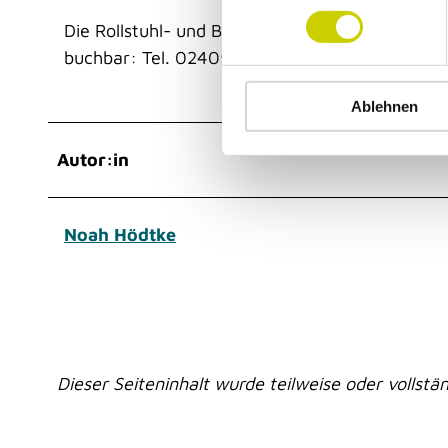
n
Die Rollstuhl- und Begleitplätze 2, 4 & 6 in Rei
w
buchbar: Tel. 02405-40860
i
l
Ablehnen
l
i
g
Autor:in
u
n
g
Noah Hödtke
s
a
u
s
w
a
Dieser Seiteninhalt wurde teilweise oder vollstän
h
l