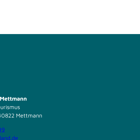
s Mettmann
ourismus
| 40822 Mettmann
99
land.de