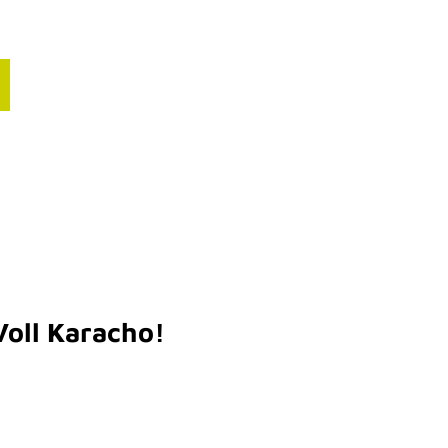
ourismusbranche
nfos für deinen Blog
resse
Voll Karacho!