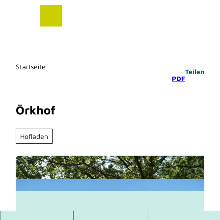
Z
u
m
I
n
h
Startseite
Teilen
a
PDF
l
t
Örkhof
Hofladen