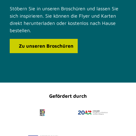
Stöbern Sie in unseren Broschüren und lassen Sie
sich inspirieren. Sie können die Flyer und Karten
direkt herunterladen oder kostenlos nach Hause
bestellen.
Zu unseren Broschüren
F
I
a
n
c
s
e
t
b
a
o
g
o
r
Gefördert durch
k
a
m