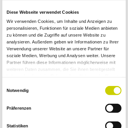
Auf der Karte anschauen
Diese Webseite verwendet Cookies
Wir verwenden Cookies, um Inhalte und Anzeigen zu
©
personalisieren, Funktionen für soziale Medien anbieten
7,37 km
zu können und die Zugriffe auf unsere Website zu
Etappe 03: Von Hof zu Hof
analysieren. Außerdem geben wir Informationen zu Ihrer
regionaler Wanderweg
Verwendung unserer Website an unsere Partner für
soziale Medien, Werbung und Analysen weiter. Unsere
Partner führen diese Informationen möglicherweise mit
weiteren Daten zusammen, die Sie ihnen bereitgestellt
haben oder die sie im Rahmen Ihrer Nutzung der Dienste
gesammelt haben.
E
Notwendig
i
In der Nähe
Auf der Karte anschauen
n
w
Präferenzen
i
l
Sehenswertes
l
Statistiken