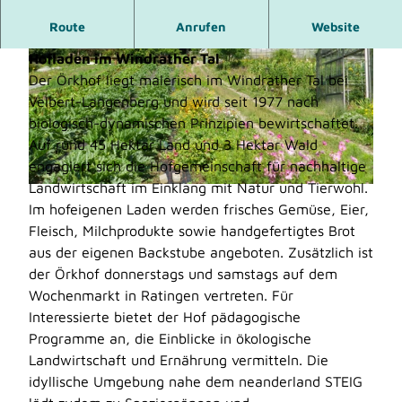
Route
Anrufen
Website
Örkhof – Nachhaltige Landwirtschaft und
Hofladen im Windrather Tal
Der Örkhof liegt malerisch im Windrather Tal bei
Velbert-Langenberg und wird seit 1977 nach
biologisch-dynamischen Prinzipien bewirtschaftet.
Auf rund 45 Hektar Land und 3 Hektar Wald
© Stadt Velbert |
CC-BY-SA
engagiert sich die Hofgemeinschaft für nachhaltige
Landwirtschaft im Einklang mit Natur und Tierwohl.
© Heike R. Adelberger
Im hofeigenen Laden werden frisches Gemüse, Eier,
Fleisch, Milchprodukte sowie handgefertigtes Brot
aus der eigenen Backstube angeboten. Zusätzlich ist
der Örkhof donnerstags und samstags auf dem
Wochenmarkt in Ratingen vertreten. Für
Interessierte bietet der Hof pädagogische
Programme an, die Einblicke in ökologische
Landwirtschaft und Ernährung vermitteln. Die
idyllische Umgebung nahe dem neanderland STEIG