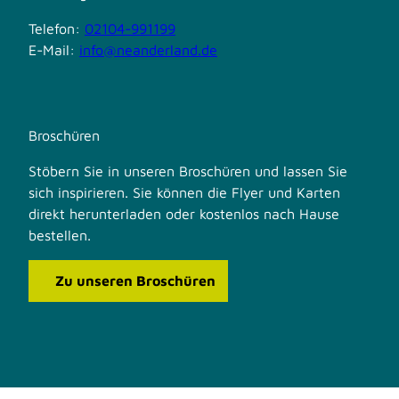
Telefon:
02104-991199
E-Mail:
info@neanderland.de
Broschüren
Stöbern Sie in unseren Broschüren und lassen Sie
sich inspirieren. Sie können die Flyer und Karten
direkt herunterladen oder kostenlos nach Hause
bestellen.
Zu unseren Broschüren
F
I
a
n
c
s
e
t
b
a