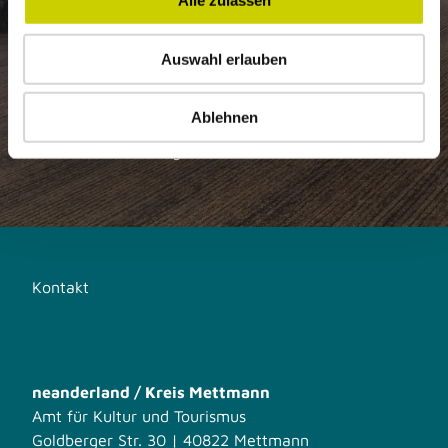
Alle zulassen
a
u
Neuigkeiten und Highlights aus der Region
Auswahl erlauben
s
Tolle Angebote
w
a
Ablehnen
Aktuelle Veranstaltungen und
h
Sonderausstellungen
l
Kontakt
neanderland / Kreis Mettmann
Amt für Kultur und Tourismus
Goldberger Str. 30 | 40822 Mettmann