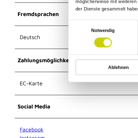
möglicherweise mit weiteren
der Dienste gesammelt habe
Fremdsprachen
E
Notwendig
i
Deutsch
n
w
i
Zahlungsmöglichkeiten
l
Ablehnen
l
i
g
EC-Karte
u
n
g
Social Media
s
a
u
Facebook
s
Instagram