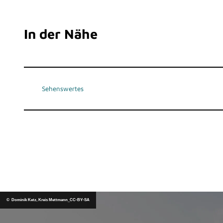
In der Nähe
Sehenswertes
© Dominik Ketz, Kreis Mettmann_CC-BY-SA