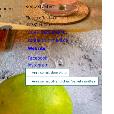
Kontaktdaten
monaden
n
Flurstraße 140
42781
Haan
uelle.
0049 2129 949 40
kontakt@climaid.de
er
Website
Facebook
Instagram
Anreise mit dem Auto
chen)
Anreise mit öffentlichen Verkehrsmitteln
n