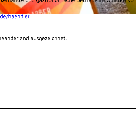
.de/haendler
 neanderland ausgezeichnet.