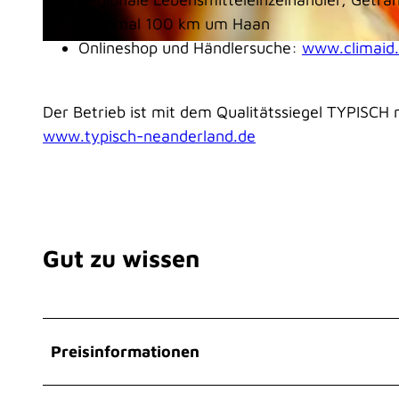
maximal 100 km um Haan
Onlineshop und Händlersuche:
www.
climaid
© ClimAid GmbH
Der Betrieb ist mit dem Qualitätssiegel TYPISCH
www.typisch-neanderland.de
Gut zu wissen
Preisinformationen