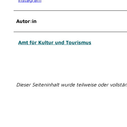
w
a
h
Autor:in
l
Amt für Kultur und Tourismus
Dieser Seiteninhalt wurde teilweise oder vollstän