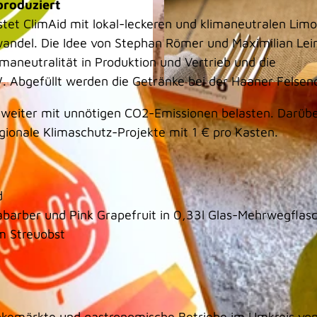
produziert
eistet ClimAid mit lokal-leckeren und klimaneutralen Li
wandel. Die Idee von Stephan Römer und Maximilian Lei
maneutralität in Produktion und Vertrieb und die
 Abgefüllt werden die Getränke bei der Haaner Felsenq
© Kreis Mettmann, Patrick Gawandtka |
CC-BY-SA
t weiter mit unnötigen CO2-Emissionen belasten. Darüb
ionale Klimaschutz-Projekte mit 1 € pro Kasten.
d
barber und Pink Grapefruit in 0,33l Glas-Mehrwegflas
m Streuobst
änkemärkte und gastronomische Betriebe im Umkreis vo