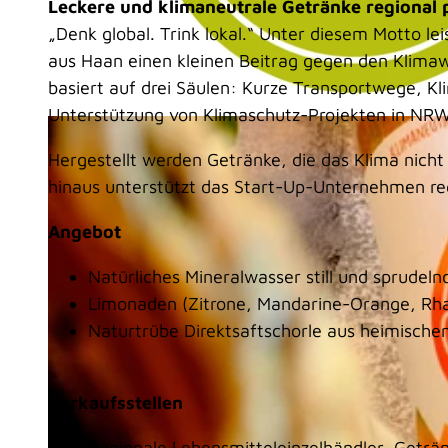
Leckere und klimaneutrale Getränke regional 
„Denk global. Trink lokal.“ Unter diesem Motto l
aus Haan einen kleinen Beitrag gegen den Klima
basiert auf drei Säulen: Kurze Transportwege, Kli
Unterstützung von Klimaschutz-Projekten in NRW.
© Kreis Mettmann |
CC-BY-SA
Hergestellt werden Getränke, die das Klima nich
hinaus unterstützt das Start-Up-Unternehmen reg
Angebot
Natürliches Mineralwasser still und sprudeln
Limonaden (Zitrone, Mandarine-Orange, Rha
Naturtrübe Direktsaftschorle aus heimische
Verkaufsstellen
Regionale Lebensmitteleinzelhändler, Getr