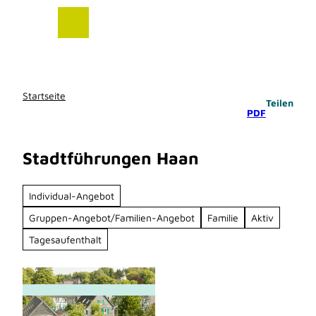
Z
u
m
I
n
h
Startseite
Teilen
a
PDF
l
t
Stadtführungen Haan
Individual-Angebot
Gruppen-Angebot/Familien-Angebot
Familie
Aktiv
Tagesaufenthalt