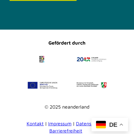
F
I
a
n
c
s
e
t
b
a
o
g
o
r
Gefördert durch
k
a
m
© 2025 neanderland
Kontakt
Impressum
Datenschutz
DE
Barrierefreiheit