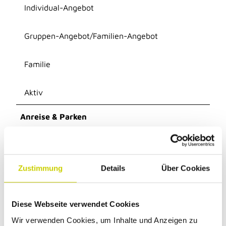
Individual-Angebot
Gruppen-Angebot/Familien-Angebot
Familie
Aktiv
Anreise & Parken
Der Treffpunkt ist abhängig von der gewählten Tour.
Kontaktdaten
Zustimmung
Details
Über Cookies
VHS Hilden-Haan - Geschäftsstelle Hilden
Gerresheimer Straße 20
Diese Webseite verwendet Cookies
40721
Hilden
0049 2103 500 530
Wir verwenden Cookies, um Inhalte und Anzeigen zu