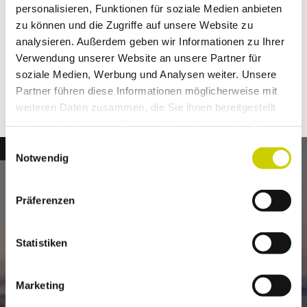
personalisieren, Funktionen für soziale Medien anbieten
info@vhs-hilden-haan.de
zu können und die Zugriffe auf unsere Website zu
Website
analysieren. Außerdem geben wir Informationen zu Ihrer
Verwendung unserer Website an unsere Partner für
Anreise mit dem Auto
soziale Medien, Werbung und Analysen weiter. Unsere
Anreise mit öffentlichen Verkehrsmitteln
Partner führen diese Informationen möglicherweise mit
weiteren Daten zusammen, die Sie ihnen bereitgestellt
haben oder die sie im Rahmen Ihrer Nutzung der Dienste
gesammelt haben.
E
© Dominik Ketz, Kreis Mettmann_CC-BY-SA
Notwendig
i
n
Newsletter
w
Präferenzen
Jetzt für den neanderland Newsletter anmelden!
i
l
l
Statistiken
i
E-Mail-Adresse
(Erforderlich)
g
Marketing
u