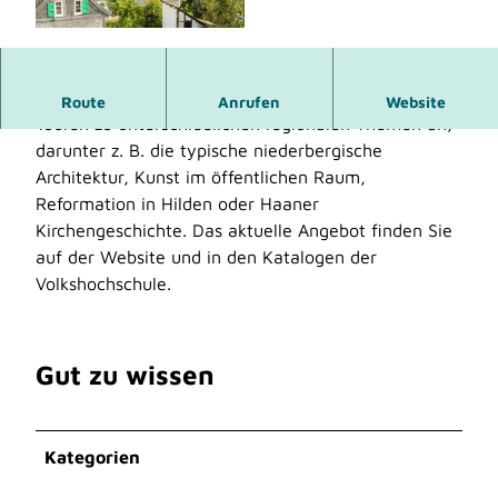
© Dominik Ketz, Kreis Mettmann |
CC-BY-SA
Die Stadtführer_innen in Haan und Hilden bieten
Route
Anrufen
Website
Touren zu unterschiedlichen regionalen Themen an,
darunter z. B. die typische niederbergische
Architektur, Kunst im öffentlichen Raum,
Reformation in Hilden oder Haaner
Kirchengeschichte. Das aktuelle Angebot finden Sie
auf der Website und in den Katalogen der
Volkshochschule.
Gut zu wissen
Kategorien