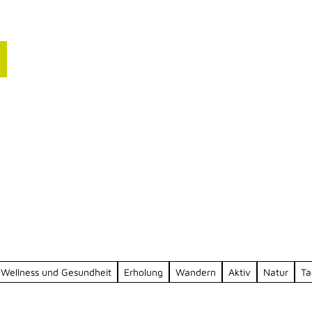
ourismusbranche
nfos für deinen Blog
resse
Wellness und Gesundheit
Erholung
Wandern
Aktiv
Natur
Ta