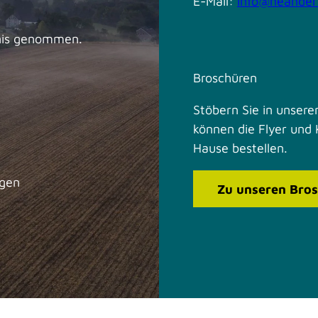
E-Mail:
info@neander
nis genommen.
Broschüren
Stöbern Sie in unseren
können die Flyer und 
Hause bestellen.
ngen
Zu unseren Bro
F
I
a
n
c
s
e
t
b
a
o
g
o
r