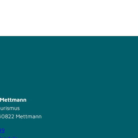
s Mettmann
ourismus
| 40822 Mettmann
99