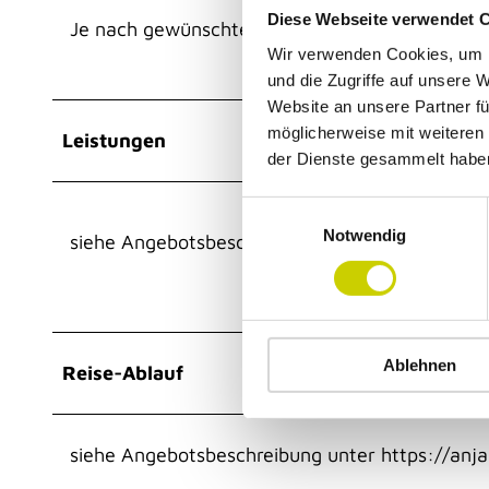
Diese Webseite verwendet 
Je nach gewünschtem Angebot, individueller A
Wir verwenden Cookies, um I
und die Zugriffe auf unsere 
Website an unsere Partner fü
möglicherweise mit weiteren
Leistungen
der Dienste gesammelt habe
E
Notwendig
i
siehe Angebotsbeschreibung unter https://anj
n
w
i
l
Ablehnen
l
Reise-Ablauf
i
g
u
siehe Angebotsbeschreibung unter https://anj
n