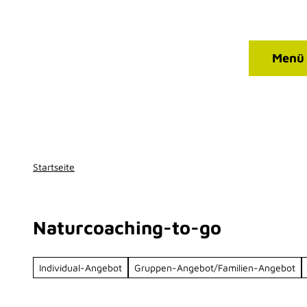
Qualitätsbetriebe
Z
T
u
I
m
P
Kontakt
Suche
Menü
I
Facebook
Instagram
n
h
a
l
t
Startseite
Naturcoaching-to-go
Individual-Angebot
Gruppen-Angebot/Familien-Angebot