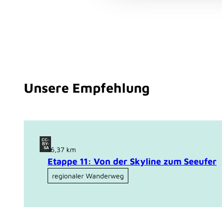
g
s
a
u
s
w
a
Unsere Empfehlung
h
l
CC-
BY-
16,37 km
SA
Etappe 11: Von der Skyline zum Seeufer
regionaler Wanderweg