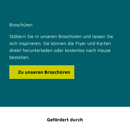
Broschüren
Stöbern Sie in unseren Broschüren und lassen Sie
sich inspirieren. Sie können die Flyer und Karten
direkt herunterladen oder kostenlos nach Hause
bestellen.
Zu unseren Broschüren
F
I
a
n
c
s
e
t
b
a
o
g
o
r
Gefördert durch
k
a
m