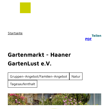
Z
u
m
I
n
h
Startseite
Teilen
a
PDF
l
t
Gartenmarkt - Haaner
GartenLust e.V.
Gruppen-Angebot/Familien-Angebot
Natur
Tagesaufenthalt