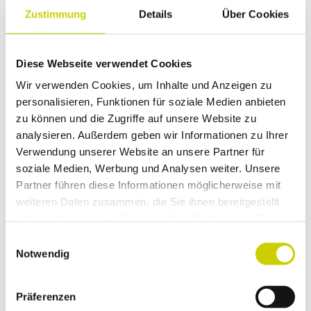
Natur
Zustimmung
Details
Über Cookies
Preisinformationen
Eintritt frei.
Diese Webseite verwendet Cookies
Wir verwenden Cookies, um Inhalte und Anzeigen zu
Kontaktdaten
personalisieren, Funktionen für soziale Medien anbieten
zu können und die Zugriffe auf unsere Website zu
Haaner GartenLust e.V.
analysieren. Außerdem geben wir Informationen zu Ihrer
Karl-August-Jung-Platz
Verwendung unserer Website an unsere Partner für
42781
Haan
soziale Medien, Werbung und Analysen weiter. Unsere
+49 2129 8198
Partner führen diese Informationen möglicherweise mit
info@haaner-gartenlust.de
weiteren Daten zusammen, die Sie ihnen bereitgestellt
haben oder die sie im Rahmen Ihrer Nutzung der Dienste
Website
gesammelt haben.
E
Anreise mit dem Auto
Notwendig
i
Anreise mit öffentlichen Verkehrsmitteln
n
w
Präferenzen
i