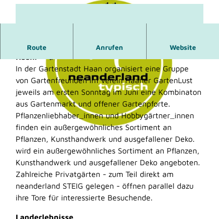
Großer Gartenmarkt & offene Privatgärten in
Route
Anrufen
Website
Haan.
In der Gartenstadt Haan organisiert eine Gruppe
von Gartenfreunden im Verein Haaner GartenLust
jeweils am ersten Sonntag im Juni eine Kombinaton
aus Gartenmarkt und offener Gartenpforte.
Pflanzenliebhaber_innen und Hobbygärtner_innen
© Haaner Gartenlust
finden ein außergewöhnliches Sortiment an
Pflanzen, Kunsthandwerk und ausgefallener Deko.
© Kreis Mettmann |
CC-BY-SA
wird ein außergewöhnliches Sortiment an Pflanzen,
Kunsthandwerk und ausgefallener Deko angeboten.
Zahlreiche Privatgärten - zum Teil direkt am
neanderland STEIG gelegen - öffnen parallel dazu
ihre Tore für interessierte Besuchende.
Landerlebnisse