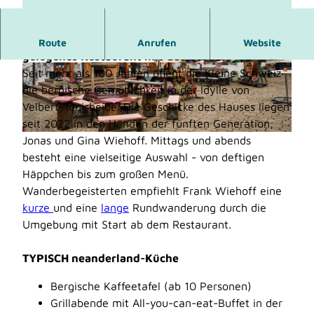
In der idyllischen Hügellandschaft Niederbergs
Route
Anrufen
Website
gelegenes Restaurant mit Gaststube.
Seit mehr als 100 Jahren pflegt die Kleine Schweiz
© Kreis Mettmann |
CC-BY-SA
© Kreis Mettmann, Dominik Ketz
die bergische Gemütlichkeit in der Idylle von
Velbert-Tönisheide. Die Geschicke des Hauses liegen
seit 2022 in den Händen der fünften Generation,
Jonas und Gina Wiehoff. Mittags und abends
© Restaurant Kleine Schweiz |
CC-BY-SA
besteht eine vielseitige Auswahl - von deftigen
Häppchen bis zum großen Menü.
Wanderbegeisterten empfiehlt Frank Wiehoff eine
kurze
und eine
lange
Rundwanderung durch die
Umgebung mit Start ab dem Restaurant.
TYPISCH neanderland-Küche
Bergische Kaffeetafel (ab 10 Personen)
Grillabende mit All-you-can-eat-Buffet in der