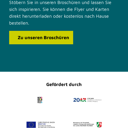
Stöbern Sie in unseren Broschüren und lassen Sie
sich inspirieren. Sie können die Flyer und Karten
direkt herunterladen oder kostenlos nach Hause
bestellen.
Zu unseren Broschüren
F
I
a
n
c
s
e
t
b
a
o
g
o
r
Gefördert durch
k
a
m