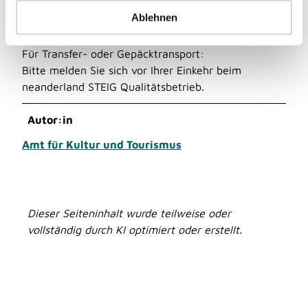
Weitere Merkmale:
a
Ablehnen
- Behinderten-WC vorhanden
h
l
Für Transfer- oder Gepäcktransport:
Bitte melden Sie sich vor Ihrer Einkehr beim
neanderland STEIG Qualitätsbetrieb.
Autor:in
Amt für Kultur und Tourismus
Dieser Seiteninhalt wurde teilweise oder
vollständig durch KI optimiert oder erstellt.