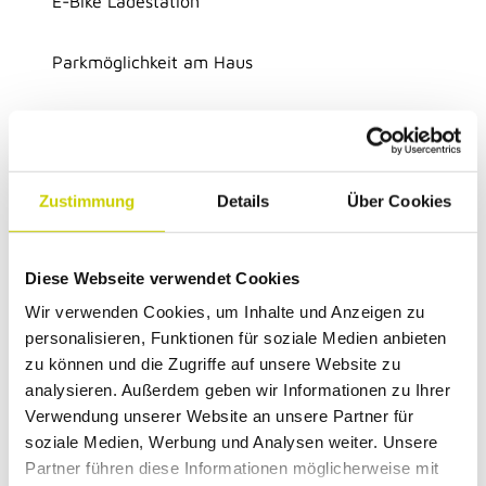
E-Bike Ladestation
Parkmöglichkeit am Haus
Busparkplatz vorhanden
Kinderhochstuhl vorhanden
Zustimmung
Details
Über Cookies
Parkplätze vorhanden
Diese Webseite verwendet Cookies
Zahlungsmöglichkeiten
Wir verwenden Cookies, um Inhalte und Anzeigen zu
Barzahlung, EC-Karte, kontaktlose Zahlung,
personalisieren, Funktionen für soziale Medien anbieten
Mastercard, Überweisung, Visa
zu können und die Zugriffe auf unsere Website zu
analysieren. Außerdem geben wir Informationen zu Ihrer
Regionale Angebote
Verwendung unserer Website an unsere Partner für
soziale Medien, Werbung und Analysen weiter. Unsere
Produkte aus eigener Herstellung, Produkte von
Partner führen diese Informationen möglicherweise mit
regionalen Produzenten