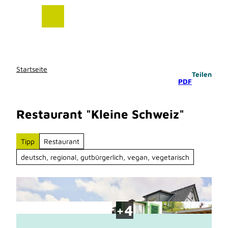
Z
u
m
I
n
h
Startseite
Teilen
a
PDF
l
t
Restaurant "Kleine Schweiz"
Tipp
Restaurant
deutsch, regional, gutbürgerlich, vegan, vegetarisch