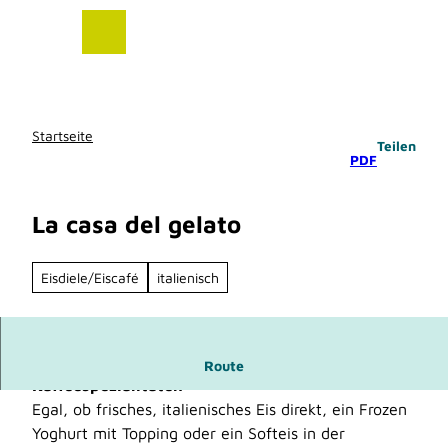
Z
u
m
I
n
h
Startseite
Teilen
a
PDF
l
t
La casa del gelato
Eisdiele/Eiscafé
italienisch
Italienisches Eiscafé mit diversen
Route
Kaffeespezialitäten
Egal, ob frisches, italienisches Eis direkt, ein Frozen
Yoghurt mit Topping oder ein Softeis in der