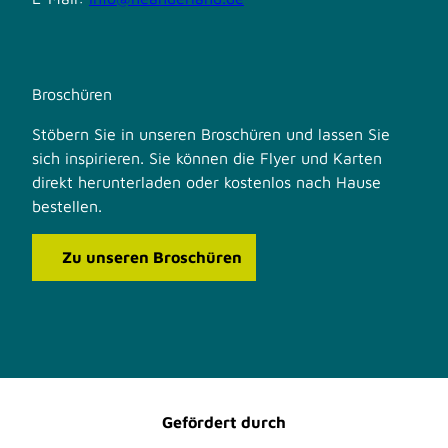
Broschüren
Stöbern Sie in unseren Broschüren und lassen Sie
sich inspirieren. Sie können die Flyer und Karten
direkt herunterladen oder kostenlos nach Hause
bestellen.
Zu unseren Broschüren
F
I
a
n
c
s
e
t
b
a
o
g
o
r
Gefördert durch
k
a