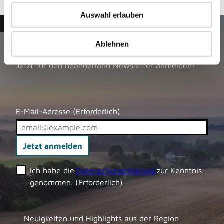
u
Auswahl erlauben
s
© Dominik Ketz, Kreis Mettmann_CC-BY-SA
w
a
Ablehnen
Newsletter
h
Jetzt für den neanderland Newsletter anmelden!
l
E-Mail-Adresse
(Erforderlich)
Jetzt anmelden
Ich habe die
Datenschutzerklärung
zur Kenntnis
genommen.
(Erforderlich)
Neuigkeiten und Highlights aus der Region