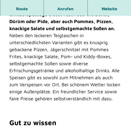
Der Imbiss zwischen Busbahnhof und
Route
Anrufen
Website
Einkaufspassage bietet Fast Food wie Döner,
Dürüm oder Pide, aber auch Pommes, Pizzen,
knackige Salate und selbstgemachte Soßen an.
Neben den leckeren Teigtaschen in
unterschiedlichsten Varianten gibt es knusprig
gebackene Pizzen, Jägerschnitzel mit Pommes
Frites, knackige Salate, Pom- und Kiddy-Boxes,
selbstgemachte Soßen sowie diverse
Erfrischungsgetränke und alkoholhaltige Drinks. Alle
Speisen gibt es sowohl zum Mitnehmen als auch
zum Verspeisen vor Ort. Bei schönem Wetter locken
einige Außenplätze. Ein freundlicher Service sowie
faire Preise gehören selbstverständlich mit dazu.
Gut zu wissen