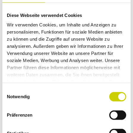
Diese Webseite verwendet Cookies
Dieser Seiteninhalt wurde teilweise oder
vollständig durch KI optimiert oder erstellt.
Wir verwenden Cookies, um Inhalte und Anzeigen zu
personalisieren, Funktionen für soziale Medien anbieten
zu können und die Zugriffe auf unsere Website zu
analysieren. Außerdem geben wir Informationen zu Ihrer
Verwendung unserer Website an unsere Partner für
soziale Medien, Werbung und Analysen weiter. Unsere
In der Nähe
Partner führen diese Informationen möglicherweise mit
Auf der Karte anschauen
weiteren Daten zusammen, die Sie ihnen bereitgestellt
haben oder die sie im Rahmen Ihrer Nutzung der Dienste
gesammelt haben.
E
Veranstaltung
Notwendig
i
n
Sehenswertes
w
Präferenzen
i
Touren
l