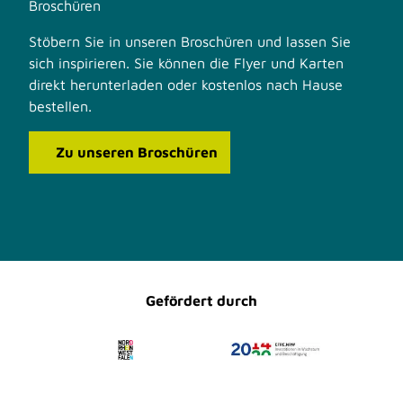
Broschüren
Stöbern Sie in unseren Broschüren und lassen Sie
sich inspirieren. Sie können die Flyer und Karten
direkt herunterladen oder kostenlos nach Hause
bestellen.
Zu unseren Broschüren
F
I
a
n
c
s
e
t
b
a
o
g
o
r
Gefördert durch
k
a
m