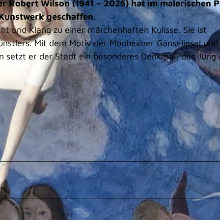
r Robert Wilson (1941 – 2025) hat im malerischen 
s Kunstwerk geschaffen.
icht und Klang zu einer märchenhaften Kulisse. Sie ist
nstlers. Mit dem Motiv der Monheimer Gänseliesel und
n setzt er der Stadt ein besonderes Denkmal, das Jung