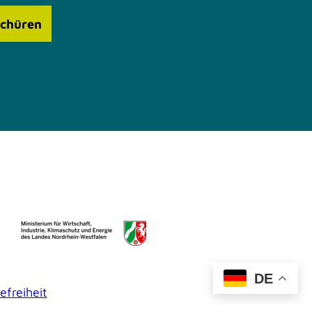
schüren
DE
efreiheit