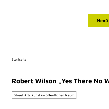
Qualitätsbetriebe
Z
T
u
I
m
P
Kontakt
Suche
Menü
I
Facebook
Instagram
n
h
a
l
t
Startseite
Robert Wilson „Yes There No 
Street Art/ Kunst im öffentlichen Raum