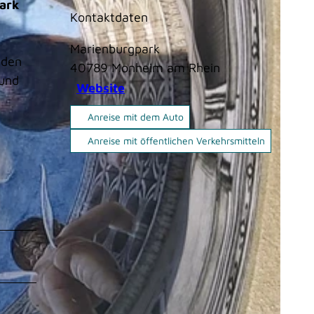
Park
Kontaktdaten
Marienburgpark
 den
40789
Monheim am Rhein
 und
Website
Anreise mit dem Auto
Anreise mit öffentlichen Verkehrsmitteln