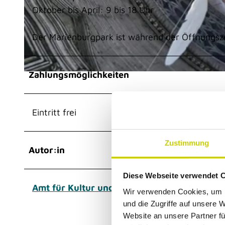
Oktober bis April: 9 bis 18 Uhr
© Stadt Monheim am Rhein / Tim Kögler |
CC-BY-SA
Der Marienburgpark ist während der Öffnungszei
Zahlungsmöglichkeiten
© Stadt Monheim am Rhein, Christopher Link |
CC-BY-SA
Eintritt frei
Zustimmung
Autor:in
Diese Webseite verwendet 
Amt für Kultur und Tourismus
Wir verwenden Cookies, um I
und die Zugriffe auf unsere 
Website an unsere Partner fü