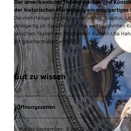
Der amerikanische Theatermacher und Künstle
der historischen Marienburg ein einzigartige
Die mehrteilige Installation verbindet Skulptur, L
einzigartig im Gesamtwerk des weltberühmten Kü
lyrischen Texten der Monheimer Autorin Ulla Hah
Alt gleichermaßen erfreut.
Gut zu wissen
Öffnungszeiten
Mai bis September: 8 bis 22 Uhr