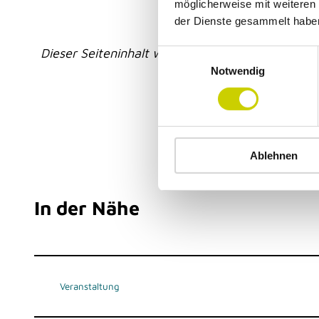
möglicherweise mit weiteren
der Dienste gesammelt habe
Dieser Seiteninhalt wurde teilweise oder vollstän
E
Notwendig
i
n
w
i
l
Ablehnen
l
i
g
In der Nähe
u
n
g
s
a
Veranstaltung
u
s