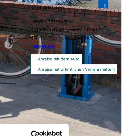
Kontaktdaten
m
lichen
Landschaftspark
n.
Kapellenstraße/Bleer Straße
40789
Monheim am Rhein
ink |
CC-BY-SA
Website
Anreise mit dem Auto
Anreise mit öffentlichen Verkehrsmitteln