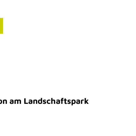
ourismusbranche
nfos für deinen Blog
resse
on am Landschaftspark