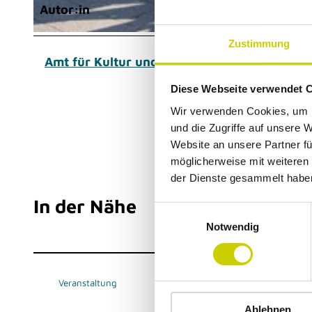
Autor:in
Zustimmung
© Patrick Gawandtka | KI-optimiert |
CC-BY-SA
Amt für Kultur und Tourismus
Diese Webseite verwendet 
Wir verwenden Cookies, um I
und die Zugriffe auf unsere 
Website an unsere Partner fü
möglicherweise mit weiteren
der Dienste gesammelt habe
In der Nähe
E
Notwendig
i
n
w
i
Veranstaltung
l
Ablehnen
l