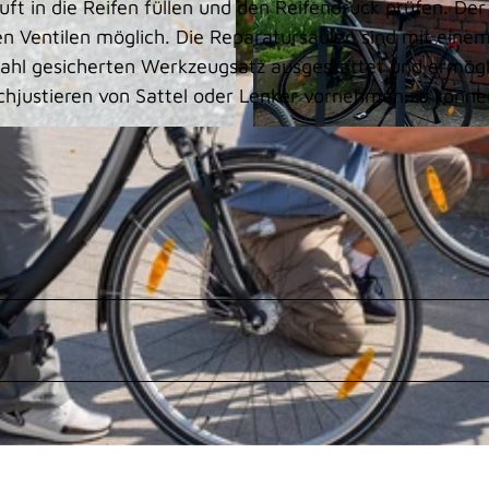
ft in die Reifen füllen und den Reifendruck prüfen. Der
len Ventilen möglich. Die Reparatursäulen sind mit eine
tahl gesicherten Werkzeugsatz ausgestattet und ermög
chjustieren von Sattel oder Lenker vornehmen zu könne
© Foto: Stadt Monheim am Rhein/Theodora Langenbr