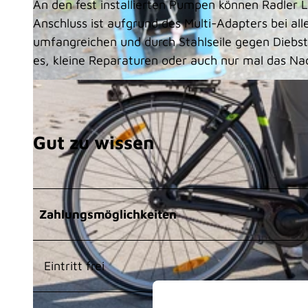
An den fest installierten Pumpen können Radler Lu
Anschluss ist aufgrund des Multi-Adapters bei al
umfangreichen und durch Stahlseile gegen Diebs
es, kleine Reparaturen oder auch nur mal das Na
© Foto: Stadt Monheim am Rhein/Theodora Langenbrink |
CC-BY-SA
Gut zu wissen
Zahlungsmöglichkeiten
Eintritt frei