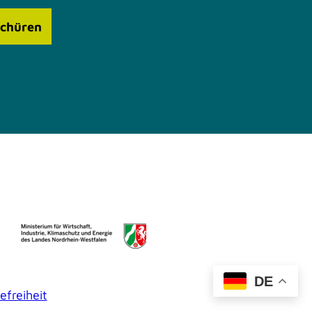
schüren
DE
efreiheit