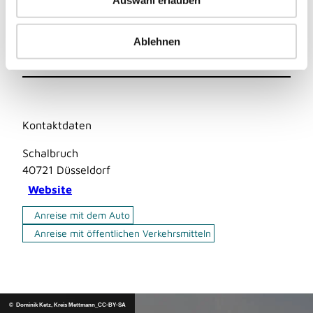
In der Nähe
Auswahl erlauben
Auf der Karte anschauen
s
w
a
Ablehnen
h
Sehenswertes
l
Kontaktdaten
Schalbruch
40721
Düsseldorf
Website
Anreise mit dem Auto
Anreise mit öffentlichen Verkehrsmitteln
© Dominik Ketz, Kreis Mettmann_CC-BY-SA