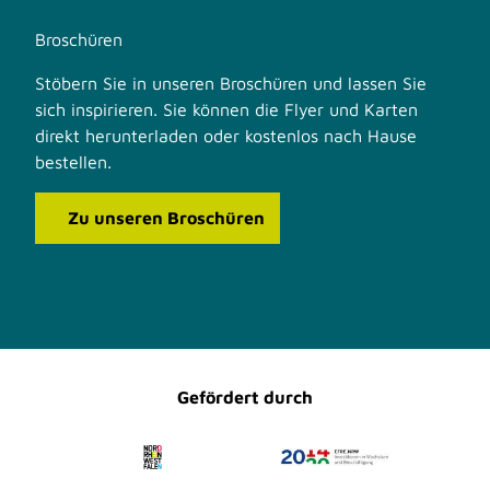
Broschüren
Stöbern Sie in unseren Broschüren und lassen Sie
sich inspirieren. Sie können die Flyer und Karten
direkt herunterladen oder kostenlos nach Hause
bestellen.
Zu unseren Broschüren
F
I
a
n
c
s
e
t
b
a
o
g
o
r
Gefördert durch
k
a
m