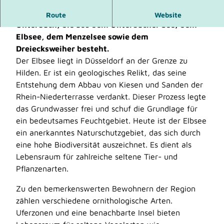
Der Elbsee gehört zur Seenplatte in Düsseldorf-
Route
Website
Unterbach, die aus dem Unterbacher See, dem
Elbsee, dem Menzelsee sowie dem
Dreiecksweiher besteht.
Der Elbsee liegt in Düsseldorf an der Grenze zu
Hilden. Er ist ein geologisches Relikt, das seine
Entstehung dem Abbau von Kiesen und Sanden der
Rhein-Niederterrasse verdankt. Dieser Prozess legte
das Grundwasser frei und schuf die Grundlage für
ein bedeutsames Feuchtgebiet. Heute ist der Elbsee
ein anerkanntes Naturschutzgebiet, das sich durch
eine hohe Biodiversität auszeichnet. Es dient als
Lebensraum für zahlreiche seltene Tier- und
Pflanzenarten.
Zu den bemerkenswerten Bewohnern der Region
zählen verschiedene ornithologische Arten.
Uferzonen und eine benachbarte Insel bieten