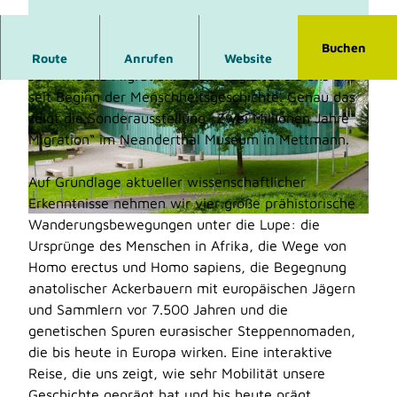
Buchen
Kaum ein Thema spaltet die Gesellschaft aktuell so
Route
Anrufen
Website
sehr wie die Migration. Dabei begleitet sie uns alle
seit Beginn der Menschheitsgeschichte. Genau das
zeigt die Sonderausstellung „Zwei Millionen Jahre
Migration“ im Neanderthal Museum in Mettmann.
Auf Grundlage aktueller wissenschaftlicher
© Neanderthal Museum
Erkenntnisse nehmen wir vier große prähistorische
Wanderungsbewegungen unter die Lupe: die
© Stiftung Neanderthal Museum |
CC-BY-SA
Ursprünge des Menschen in Afrika, die Wege von
Homo erectus und Homo sapiens, die Begegnung
anatolischer Ackerbauern mit europäischen Jägern
und Sammlern vor 7.500 Jahren und die
genetischen Spuren eurasischer Steppennomaden,
die bis heute in Europa wirken. Eine interaktive
Reise, die uns zeigt, wie sehr Mobilität unsere
Geschichte geprägt hat und bis heute prägt.