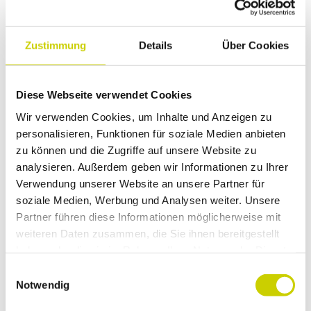
Dieser Seiteninhalt wurde teilweise oder
Zustimmung
Details
Über Cookies
vollständig durch KI optimiert oder erstellt.
Diese Webseite verwendet Cookies
Wir verwenden Cookies, um Inhalte und Anzeigen zu
personalisieren, Funktionen für soziale Medien anbieten
In der Nähe
zu können und die Zugriffe auf unsere Website zu
Auf der Karte anschauen
analysieren. Außerdem geben wir Informationen zu Ihrer
Verwendung unserer Website an unsere Partner für
soziale Medien, Werbung und Analysen weiter. Unsere
Veranstaltung
Partner führen diese Informationen möglicherweise mit
weiteren Daten zusammen, die Sie ihnen bereitgestellt
Essen & Trinken
haben oder die sie im Rahmen Ihrer Nutzung der Dienste
gesammelt haben.
E
Notwendig
i
n
Veranstaltungsort