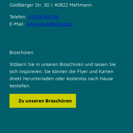
Goldberger Str. 30 | 40822 Mettmann
Telefon:
02104-991199
E-Mail:
info@neanderland.de
Broschüren
Stöbern Sie in unseren Broschüren und lassen Sie
sich inspirieren. Sie können die Flyer und Karten
direkt herunterladen oder kostenlos nach Hause
bestellen.
Zu unseren Broschüren
F
I
a
n
c
s