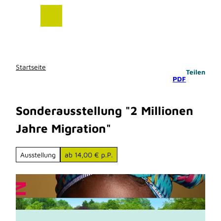
Z
u
m
I
n
h
Startseite
Teilen
a
PDF
l
t
Sonderausstellung "2 Millionen
Jahre Migration"
Ausstellung
ab 14,00 € p.P.